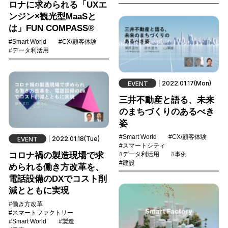
ロナに求められる「UXエ
ンジン×観光型MaaSと
は」FUN COMPASS®
#Smart World
#CX/顧客体験
#データ利活用
2022.01.17(Mon)
EVENT
三井不動産と語る、未来
のまちづくりのあるべき
姿
#Smart World
#CX/顧客体験
2022.01.18(Tue)
EVENT
#スマートシティ
コロナ禍の製造現場で求
#データ利活用
#事例
#建設
められる働き方改革を、
電話設備のDXでコスト削
減とともに実現
#働き方改革
#スマートファクトリー
#Smart World
#製造