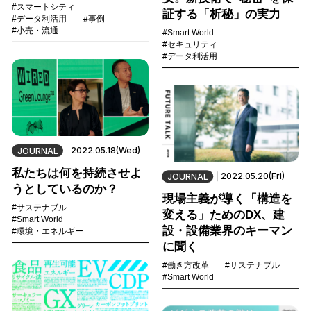
#スマートシティ
証する「析秘」の実力
#データ利活用
#事例
#小売・流通
#Smart World
#セキュリティ
#データ利活用
2022.05.18(Wed)
JOURNAL
私たちは何を持続させよ
2022.05.20(Fri)
JOURNAL
うとしているのか？
現場主義が導く「構造を
#サステナブル
変える」ためのDX、建
#Smart World
設・設備業界のキーマン
#環境・エネルギー
に聞く
#働き方改革
#サステナブル
#Smart World