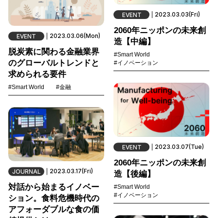
2023.03.03(Fri)
EVENT
2060年ニッポンの未来創
2023.03.06(Mon)
EVENT
造【中編】
脱炭素に関わる金融業界
#Smart World
のグローバルトレンドと
#イノベーション
求められる要件
#Smart World
#金融
2023.03.07(Tue)
EVENT
2060年ニッポンの未来創
2023.03.17(Fri)
JOURNAL
造【後編】
対話から始まるイノベー
#Smart World
#イノベーション
ション。食料危機時代の
アフォーダブルな食の価