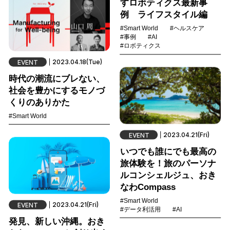
すロボティクス最新事
例 ライフスタイル編
#Smart World
#ヘルスケア
#事例
#AI
#ロボティクス
2023.04.18(Tue)
EVENT
時代の潮流にブレない、
社会を豊かにするモノづ
くりのありかた
#Smart World
2023.04.21(Fri)
EVENT
いつでも誰にでも最高の
旅体験を！旅のパーソナ
ルコンシェルジュ、おき
なわCompass
#Smart World
2023.04.21(Fri)
EVENT
#データ利活用
#AI
発見、新しい沖縄。おき