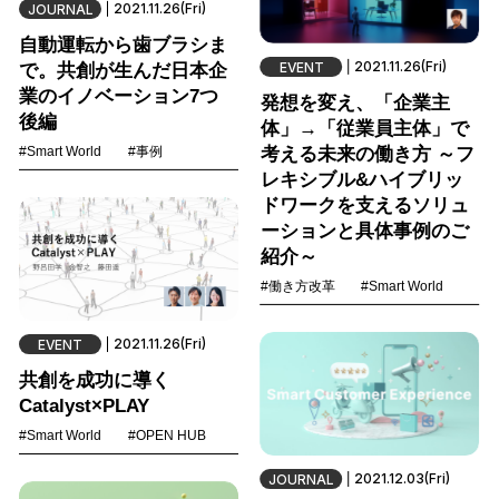
2021.11.26(Fri)
JOURNAL
自動運転から歯ブラシま
2021.11.26(Fri)
EVENT
で。共創が生んだ日本企
業のイノベーション7つ
発想を変え、「企業主
後編
体」→「従業員主体」で
考える未来の働き方 ～フ
#Smart World
#事例
レキシブル&ハイブリッ
ドワークを支えるソリュ
ーションと具体事例のご
紹介～
#働き方改革
#Smart World
2021.11.26(Fri)
EVENT
共創を成功に導く
Catalyst×PLAY
#Smart World
#OPEN HUB
2021.12.03(Fri)
JOURNAL