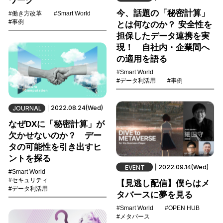
ワーク
今、話題の「秘密計算」
#働き方改革
#Smart World
#事例
とは何なのか？ 安全性を
担保したデータ連携を実
現！ 自社内・企業間へ
の適用を語る
#Smart World
#データ利活用
#事例
2022.08.24(Wed)
JOURNAL
なぜDXに「秘密計算」が
欠かせないのか？ デー
タの可能性を引き出すヒ
ントを探る
2022.09.14(Wed)
EVENT
#Smart World
#セキュリティ
【見逃し配信】僕らはメ
#データ利活用
タバースに夢を見る
#Smart World
#OPEN HUB
#メタバース