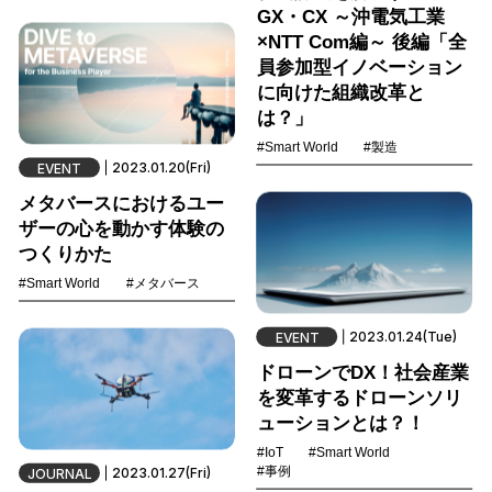
GX・CX ～沖電気工業
×NTT Com編～ 後編「全
員参加型イノベーション
に向けた組織改革と
は？」
#Smart World
#製造
2023.01.20(Fri)
EVENT
メタバースにおけるユー
ザーの心を動かす体験の
つくりかた
#Smart World
#メタバース
2023.01.24(Tue)
EVENT
ドローンでDX！社会産業
を変革するドローンソリ
ューションとは？！
#IoT
#Smart World
#事例
2023.01.27(Fri)
JOURNAL