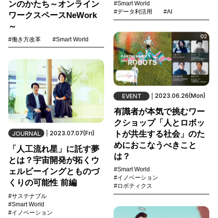
ンのかたち～オンライン
#Smart World
#データ利活用
#AI
ワークスペースNeWork
～
#働き方改革
#Smart World
2023.06.26(Mon)
EVENT
有識者が本気で挑むワー
クショップ「人とロボッ
2023.07.07(Fri)
トが共生する社会」のた
JOURNAL
めにおこなうべきこと
「人工流れ星」に託す夢
は？
とは？宇宙開発が拓くウ
#Smart World
ェルビーイングとものづ
#イノベーション
くりの可能性 前編
#ロボティクス
#サステナブル
#Smart World
#イノベーション