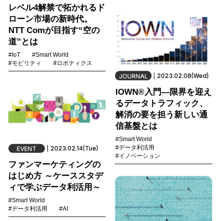
レベル4解禁で拓かれるド
ローン市場の新時代。
NTT Comが目指す“空の
道”とは
#IoT
#Smart World
#モビリティ
#ロボティクス
2023.02.08(Wed)
JOURNAL
IOWN®︎入門―限界を迎え
るデータトラフィック、
解消の要を担う新しい通
信基盤とは
#Smart World
#データ利活用
2023.02.14(Tue)
EVENT
#イノベーション
ファンマーケティングの
はじめ方 ～ケーススタデ
ィで学ぶデータ利活用～​
#Smart World
#データ利活用
#AI