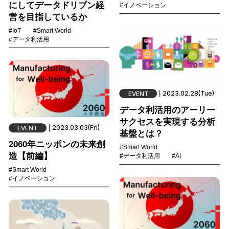
にしてデータドリブン経
#イノベーション
営を目指しているか
#IoT
#Smart World
#データ利活用
2023.02.28(Tue)
EVENT
データ利活用のアーリー
サクセスを実現する分析
2023.03.03(Fri)
EVENT
基盤とは？
2060年ニッポンの未来創
#Smart World
造【前編】
#データ利活用
#AI
#Smart World
#イノベーション