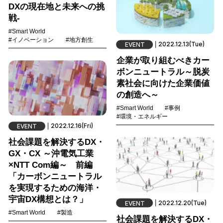
DXの現在地と未来への挑
戦-
#Smart World
#イノベーション
#地方創生
2022.12.13(Tue)
EVENT
企業が取り組むべきカー
ボンニュートラル～脱炭
素社会に向けた企業価値
の創造へ～
#Smart World
#事例
#環境・エネルギー
2022.12.16(Fri)
EVENT
社会課題を解決するDX・
GX・CX ～沖電気工業
×NTT Com編～ 前編
「カーボンニュートラル
を実現するための海洋・
宇宙DX構想とは？」
2022.12.20(Tue)
EVENT
#Smart World
#製造
社会課題を解決するDX・