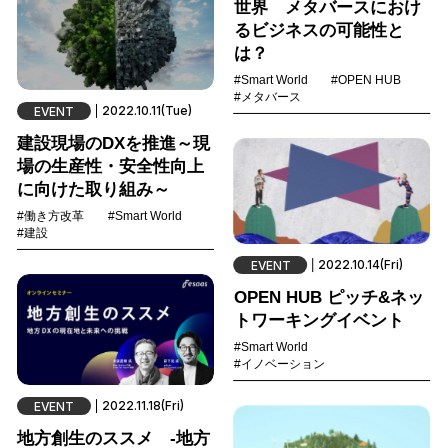
世界 メタバースにおけ
るビジネスの可能性と
は？
#Smart World
#OPEN HUB
#メタバース
2022.10.11(Tue)
EVENT
建設現場のDXを推進～現
場の生産性・安全性向上
に向けた取り組み～
#働き方改革
#Smart World
#建設
2022.10.14(Fri)
EVENT
OPEN HUB ピッチ&ネッ
トワーキングイベント
#Smart World
#イノベーション
2022.11.18(Fri)
EVENT
地方創生のススメ -地方