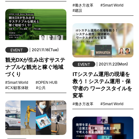
#働き方改革
#Smart World
#建設
2021.11.16(Tue)
EVENT
観光DXが生み出すサステ
2021.11.22(Mon)
EVENT
ナブルな観光と稼ぐ地域
づくり
ITシステム運用の現場を
救う！システム運用・保
#Smart World
#OPEN HUB
守者の ワークスタイルを
#CX/顧客体験
#公共
変革
#働き方改革
#Smart World