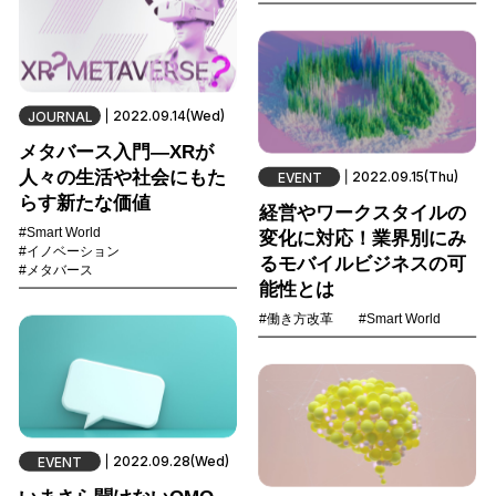
2022.09.14(Wed)
JOURNAL
メタバース入門―XRが
人々の生活や社会にもた
2022.09.15(Thu)
EVENT
らす新たな価値
経営やワークスタイルの
#Smart World
変化に対応！業界別にみ
#イノベーション
るモバイルビジネスの可
#メタバース
能性とは
#働き方改革
#Smart World
2022.09.28(Wed)
EVENT