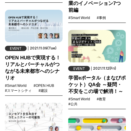
業のイノベーション7つ
前編
#Smart World
#事例
2021.11.09(Tue)
EVENT
OPEN HUBで実現する！
リアルとバーチャルがつ
2021.11.12(Fri)
EVENT
ながる未来都市へのシナ
リオ
学習eポータル（まなびポ
ケット）QA会 ～疑問・
#Smart World
#OPEN HUB
不安をこの場で解消！～
#スマートシティ
#建設
#Smart World
#教育
#公共