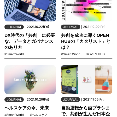
2021.10.22(Fri)
2021.10.29(Fri)
JOURNAL
JOURNAL
DX時代の「共創」に必要
共創を成功に導くOPEN
な、データとガバナンス
HUBの「カタリスト」と
のあり方
は？
#Smart World
#Smart World
#OPEN HUB
2021.10.29(Fri)
2021.11.05(Fri)
JOURNAL
JOURNAL
ヘルスケアの今、未来
自動運転から歯ブラシま
で。共創が生んだ日本企
#Smart World
#ヘルスケア