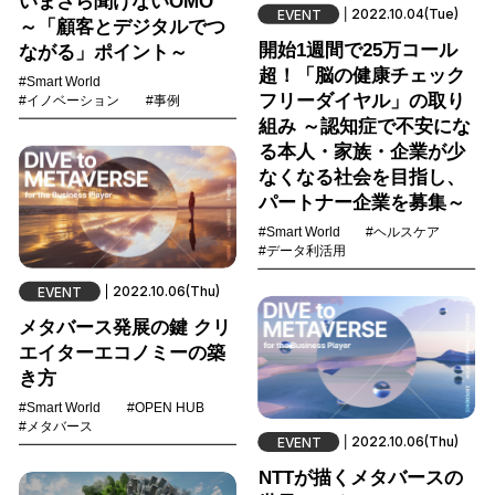
いまさら聞けないOMO
2022.10.04(Tue)
EVENT
～「顧客とデジタルでつ
開始1週間で25万コール
ながる」ポイント～
超！「脳の健康チェック
#Smart World
フリーダイヤル」の取り
#イノベーション
#事例
組み ～認知症で不安にな
る本人・家族・企業が少
なくなる社会を目指し、
パートナー企業を募集～
#Smart World
#ヘルスケア
#データ利活用
2022.10.06(Thu)
EVENT
メタバース発展の鍵 クリ
エイターエコノミーの築
き方
#Smart World
#OPEN HUB
#メタバース
2022.10.06(Thu)
EVENT
NTTが描くメタバースの