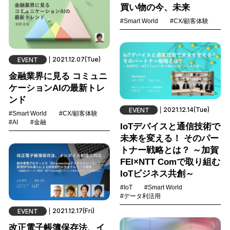
買い物の今、未来
#Smart World
#CX/顧客体験
2021.12.07(Tue)
EVENT
金融業界に見る コミュニ
ケーションAIの最新トレ
ンド
2021.12.14(Tue)
EVENT
#Smart World
#CX/顧客体験
#AI
#金融
IoTデバイスと通信技術で
未来を変える！ そのパー
トナー戦略とは？ ～加賀
FEI×NTT Comで取り組む
IoTビジネス共創～
#IoT
#Smart World
#データ利活用
2021.12.17(Fri)
EVENT
改正電子帳簿保存法、イ