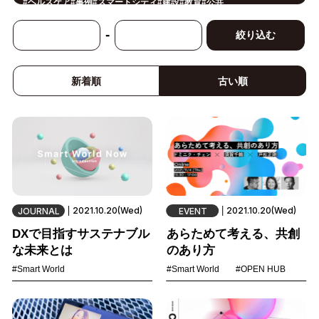
#
ヘルスケア
#
事例
#
スマートシティ
#
建設
#
教育
#
公共
#
働き方改革
#
CX/顧客体験
#
AI
#
金融
#
IoT
#
データ利活用
#
スマートファクトリー
#
製造
#
音声
#
サステナブル
#
共創
-
絞り込む
#
イノベーション
#
モビリティ
#
小売・流通
#
セキュリティ
#
環境・エネルギー
#
メタバース
#
地方創生
#
ロボティクス
#
Foodtech
#
デジタルツイン
#
5G
#
サプライチェーン
#
スマートライフ
#
法規制
#
スマートインダストリー
新着順
古い順
2021.10.20(Wed)
2021.10.20(Wed)
JOURNAL
EVENT
DXで目指すサステナブル
あらためて考える、共創
な未来とは
のあり方
#Smart World
#Smart World
#OPEN HUB