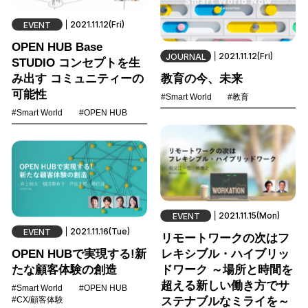
2021.11.12(Fri)
EVENT
OPEN HUB Base
2021.11.12(Fri)
JOURNAL
STUDIO コンセプトを生
み出す コミュニティーの
教育の今、未来
可能性
#Smart World
#教育
#Smart World
#OPEN HUB
2021.11.15(Mon)
EVENT
2021.11.16(Tue)
EVENT
リモートワークの次はフ
OPEN HUBで実現する!新
レキシブル・ハイブリッ
たな顧客体験の創造
ドワーク ～場所と時間を
超える新しい働き方でサ
#Smart World
#OPEN HUB
ステナブルなミライを～
#CX/顧客体験