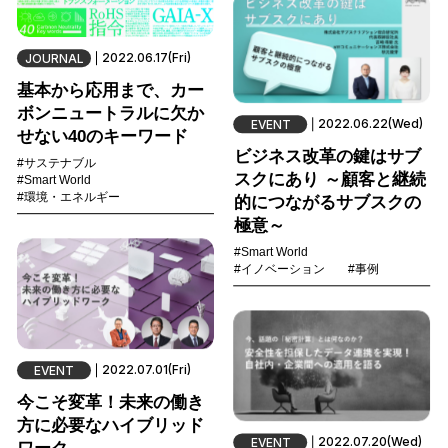
2022.06.17(Fri)
JOURNAL
基本から応用まで、カー
ボンニュートラルに欠か
2022.06.22(Wed)
EVENT
せない40のキーワード
ビジネス改革の鍵はサブ
#サステナブル
スクにあり ～顧客と継続
#Smart World
#環境・エネルギー
的につながるサブスクの
極意～
#Smart World
#イノベーション
#事例
2022.07.01(Fri)
EVENT
今こそ変革！未来の働き
方に必要なハイブリッド
2022.07.20(Wed)
EVENT