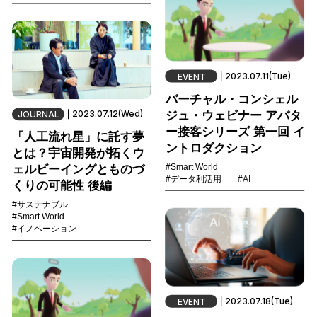
2023.07.11(Tue)
EVENT
バーチャル・コンシェル
2023.07.12(Wed)
ジュ・ウェビナー アバタ
JOURNAL
ー接客シリーズ 第一回 イ
「人工流れ星」に託す夢
ントロダクション
とは？宇宙開発が拓くウ
#Smart World
ェルビーイングとものづ
#データ利活用
#AI
くりの可能性 後編
#サステナブル
#Smart World
#イノベーション
2023.07.18(Tue)
EVENT