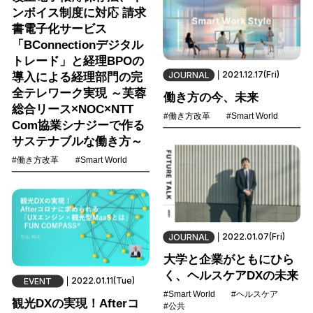
ンボイス制度に対応 請求
書電子化サービス
「BConnectionデジタル
トレード」と経理BPOの
2021.12.17(Fri)
JOURNAL
導入による経理部門の完
全テレワーク実現 ～芙蓉
働き方の今、未来
総合リース×NOC×NTT
#働き方改革
#Smart World
Com協業シナジーで作る
サステナブルな働き方～
#働き方改革
#Smart World
2022.01.07(Fri)
JOURNAL
大学と企業がともにひら
く、ヘルスケアDXの未来
2022.01.11(Tue)
EVENT
#Smart World
#ヘルスケア
観光DXの実現！Afterコ
#公共