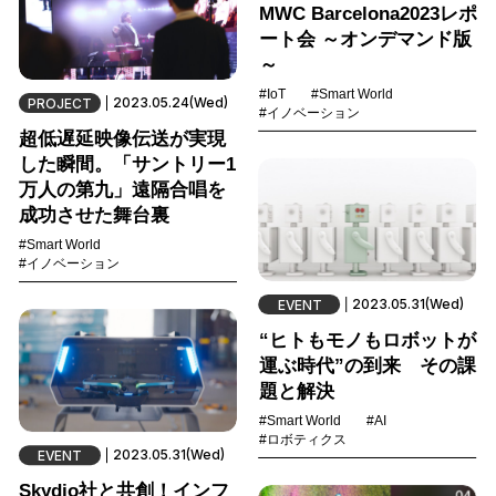
MWC Barcelona2023レポ
ート会 ～オンデマンド版
～
#IoT
#Smart World
2023.05.24(Wed)
PROJECT
#イノベーション
超低遅延映像伝送が実現
した瞬間。「サントリー1
万人の第九」遠隔合唱を
成功させた舞台裏
#Smart World
#イノベーション
2023.05.31(Wed)
EVENT
“ヒトもモノもロボットが
運ぶ時代”の到来 その課
題と解決
#Smart World
#AI
#ロボティクス
2023.05.31(Wed)
EVENT
Skydio社と共創！インフ