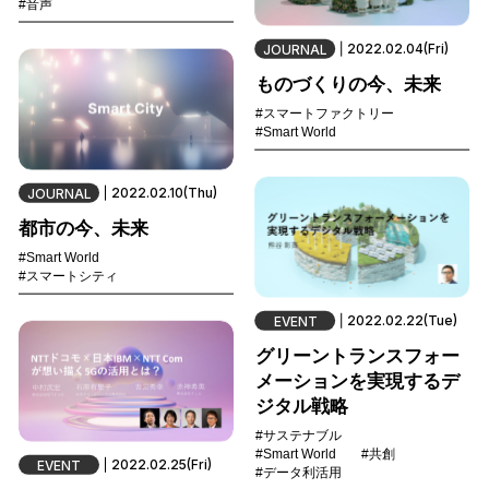
#音声
2022.02.04(Fri)
JOURNAL
ものづくりの今、未来
#スマートファクトリー
#Smart World
2022.02.10(Thu)
JOURNAL
都市の今、未来
#Smart World
#スマートシティ
2022.02.22(Tue)
EVENT
グリーントランスフォー
メーションを実現するデ
ジタル戦略
#サステナブル
#Smart World
#共創
2022.02.25(Fri)
EVENT
#データ利活用