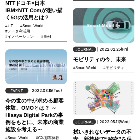
NTTドコモ×日本
IBM×NTT Comが想い描
く5Gの活用とは？
#IoT
#Smart World
#データ利活用
#イノベーション
#事例
2022.02.25(Fri)
JOURNAL
モビリティの今、未来
#Smart World
#モビリティ
2022.03.15(Tue)
EVENT
今の世の中が求める顧客
体験、OMOとは？ ～
Hisaya Digital Parkの事
例をもとに、未来の商業
2022.05.11(Wed)
JOURNAL
施設を考える～
拭いきれないデータの不
#Smart World
#CX/顧客体験
安。新技術で“秘密”を保