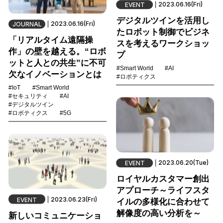
2023.06.16(Fri)
EVENT
デジタルツインを活用し
2023.06.16(Fri)
JOURNAL
たロボット制御でビジネ
「リアルタイム遠隔操
スを考えるワークショッ
作」の壁を越える。“ロボ
プ
ットと人との共生”に不可
#Smart World
#AI
欠なイノベーションとは
#ロボティクス
#IoT
#Smart World
#セキュリティ
#AI
#デジタルツイン
#ロボティクス
#5G
2023.06.20(Tue)
EVENT
ロイヤルカスタマー創出
アプローチ～ライフスタ
2023.06.23(Fri)
EVENT
イルの多様化に合わせて
解像度の高い分析を～
新しいコミュニケーショ