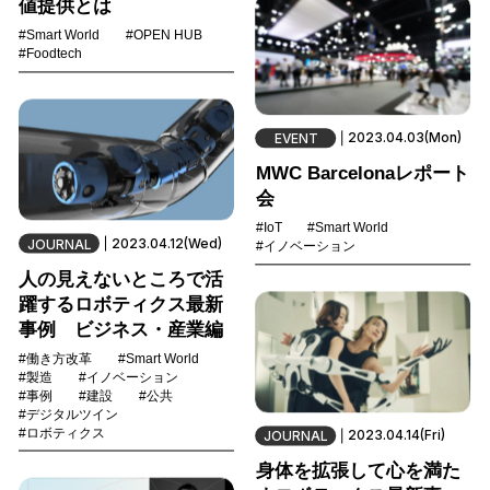
値提供とは
#Smart World
#OPEN HUB
#Foodtech
2023.04.03(Mon)
EVENT
MWC Barcelonaレポート
会
#IoT
#Smart World
2023.04.12(Wed)
JOURNAL
#イノベーション
人の見えないところで活
躍するロボティクス最新
事例 ビジネス・産業編
#働き方改革
#Smart World
#製造
#イノベーション
#事例
#建設
#公共
#デジタルツイン
#ロボティクス
2023.04.14(Fri)
JOURNAL
身体を拡張して心を満た