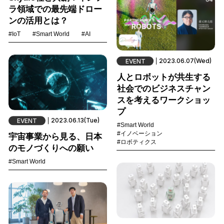
ラ領域での最先端ドロー
ンの活用とは？
#IoT
#Smart World
#AI
2023.06.07(Wed)
EVENT
人とロボットが共生する
社会でのビジネスチャン
スを考えるワークショッ
プ
2023.06.13(Tue)
EVENT
#Smart World
#イノベーション
宇宙事業から見る、日本
#ロボティクス
のモノづくりへの願い
#Smart World