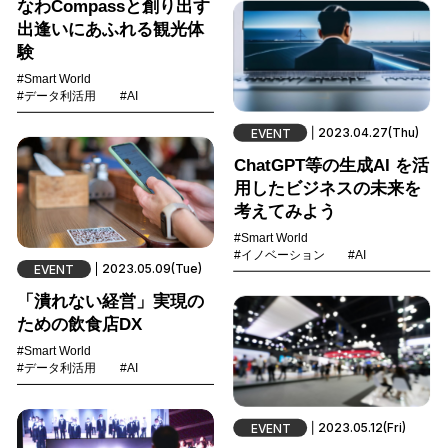
なわCompassと創り出す
出逢いにあふれる観光体
験
#Smart World
#データ利活用
#AI
2023.04.27(Thu)
EVENT
ChatGPT等の生成AI を活
用したビジネスの未来を
考えてみよう
#Smart World
#イノベーション
#AI
2023.05.09(Tue)
EVENT
「潰れない経営」実現の
ための飲食店DX
#Smart World
#データ利活用
#AI
2023.05.12(Fri)
EVENT