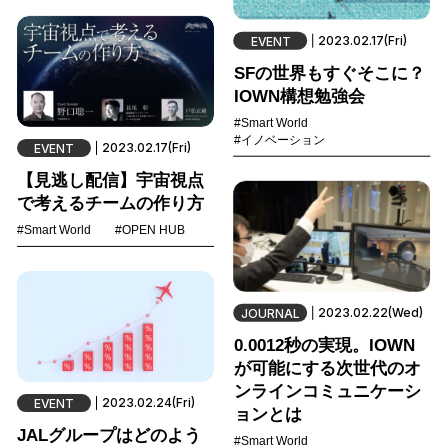
2023.02.17(Fri)
EVENT
SFの世界もすぐそこに？
IOWN構想勉強会
#Smart World
#イノベーション
2023.02.17(Fri)
EVENT
【見逃し配信】宇宙視点
で考えるチームの作り方
#Smart World
#OPEN HUB
2023.02.22(Wed)
JOURNAL
0.0012秒の実現。IOWN
が可能にする次世代のオ
ンラインコミュニケーシ
2023.02.24(Fri)
EVENT
ョンとは
JALグループはどのよう
#Smart World