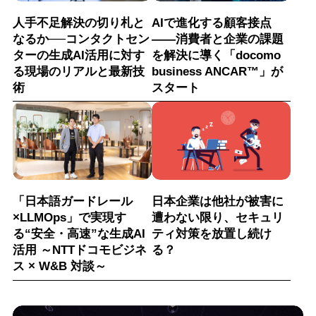
人手不足解決の切り札と
AIで進化する顧客接点
なるか──コンタクトセン
――消費者と企業の課題
ターの生成AI活用に対す
を解決に導く「docomo
る現場のリアルと最新技
business ANCAR™」が
術
スタート
「日本語ガードレール
日本企業は他社が被害に
×LLMOps」で実現す
遭わない限り、セキュリ
る“安全・高速”な生成AI
ティ対策を放置し続け
活用 ～NTTドコモビジネ
る？
ス × W&B 対談～