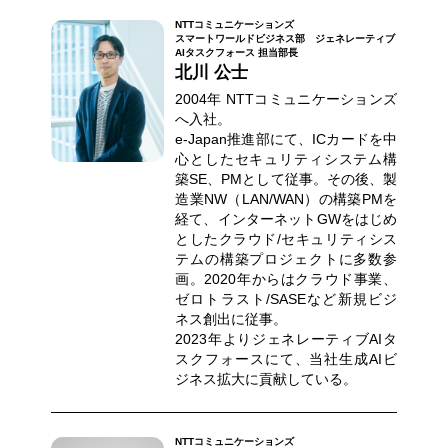
NTTコミュニケーションズ
スマートワールドビジネス部 ジェネレーティブ
AIタスクフォース 担当部長
北川 公士
2004年 NTTコミュニケーションズ
へ入社。
e-Japan推進部にて、ICカードを中
心としたセキュリティシステム構
築SE、PMとして従事。その後、製
造業NW（LAN/WAN）の構築PMを
経て、インターネットGWをはじめ
としたクラウド/セキュリティシス
テムの構築プロジェクトに多数参
画。2020年からはクラウド事業、
ゼロトラスト/SASEなど新規ビジ
ネス創出に従事。
2023年よりジェネレーティブAIタ
スクフォースにて、当社生成AIビ
ジネス拡大に貢献している。
NTTコミュニケーションズ