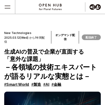
New Technologies
オンデマンド配
配信終了
2025.03.12(Wed) から1年間配
信
信
生成AIの普及で企業が直面する
「意外な課題」
－各領域の技術エキスパート
が語るリアルな実態とは－
#Smart World
#製造
#AI
#金融