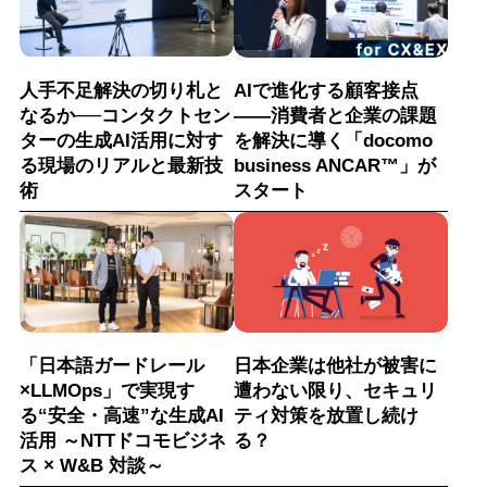
人手不足解決の切り札と
AIで進化する顧客接点
なるか──コンタクトセン
――消費者と企業の課題
ターの生成AI活用に対す
を解決に導く「docomo
る現場のリアルと最新技
business ANCAR™」が
術
スタート
「日本語ガードレール
日本企業は他社が被害に
×LLMOps」で実現す
遭わない限り、セキュリ
る“安全・高速”な生成AI
ティ対策を放置し続け
活用 ～NTTドコモビジネ
る？
ス × W&B 対談～