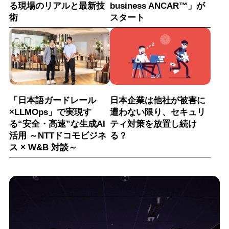
る現場のリアルと最新技
business ANCAR™」が
術
スタート
「日本語ガードレール
日本企業は他社が被害に
×LLMOps」で実現す
遭わない限り、セキュリ
る“安全・高速”な生成AI
ティ対策を放置し続け
活用 ～NTTドコモビジネ
る？
ス × W&B 対談～