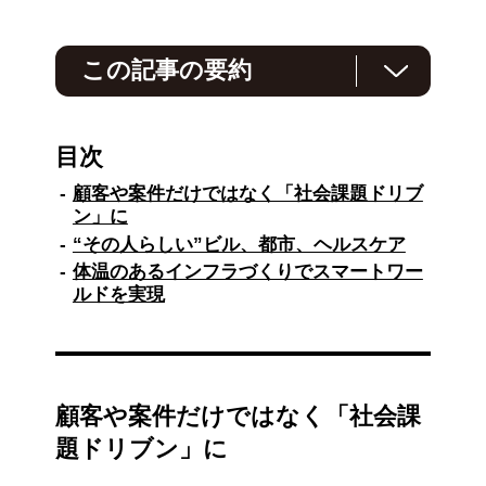
この記事の要約
NTTコミュニケーションズ（NTT Com）は、
ICTを活用して社会課題を解決する「スマート
目次
ワールド」の実現をめざしています。2021年7
月にスマートワールドビジネス部を設立し、現
顧客や案件だけではなく「社会課題ドリブ
在は7つのチームでスマートワールド実現に取
ン」に
り組んでいます。
“その人らしい”ビル、都市、ヘルスケア
この取り組みは、単なる顧客対応や技術提供に
体温のあるインフラづくりでスマートワー
とどまらず、社会課題解決を主軸に据えた「社
ルドを実現
会課題ドリブン」のアプローチを採用していま
す。NTT Comは組織改革や人材採用を通じ
て、より柔軟で革新的な企業文化の醸成に努め
ています。
顧客や案件だけではなく「社会課
スマートワールドの実現に向けて、データの収
集から利活用へと段階的に進展しており、NTT
題ドリブン」に
ドコモやNTTコムウェアとの統合（DCC統合）
がこの動きを加速させています。具体的な成果