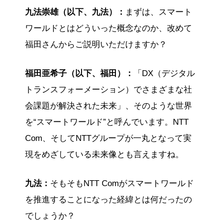
として、治験参加者のリクルートメントの効率
九法崇雄（以下、九法）：
まずは、スマート
化や、スマートビルディングにおけるデータ活
ワールドとはどういった概念なのか、改めて
用プラットフォームの実装などが挙げられま
す。
福田さんからご説明いただけますか？
今後は、より多くの組織との共創やコンソーシ
アム化を通じて、GXなどの大規模な社会課題に
福田亜希子（以下、福田）：
「DX（デジタル
取り組んでいく方針です。
トランスフォーメーション）でさまざまな社
※この要約は生成AIで作成しました。
会課題が解決された未来」、そのような世界
を“スマートワールド”と呼んでいます。NTT
Com、そしてNTTグループが一丸となって実
現をめざしている未来像とも言えますね。
九法：
そもそもNTT Comがスマートワールド
を推進することになった経緯とは何だったの
でしょうか？