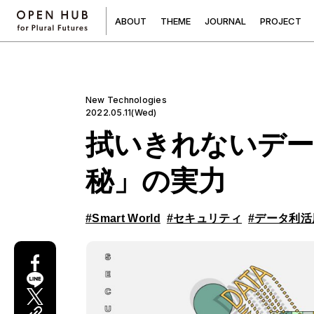
A
B
O
U
T
T
H
E
M
E
J
O
U
R
N
A
L
P
R
O
J
E
C
T
New Technologies
2022.05.11(Wed)
拭いきれないデー
秘」の実力
#Smart World
#セキュリティ
#データ利活