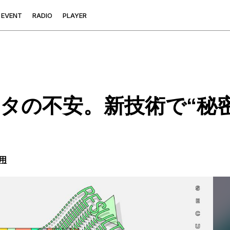
E
V
E
N
T
R
A
D
I
O
P
L
A
Y
E
R
タの不安。新技術で“秘
用