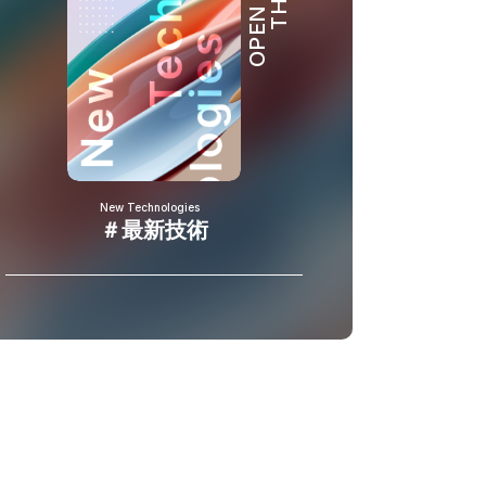
OPEN HUB
New Technologies
＃最新技術