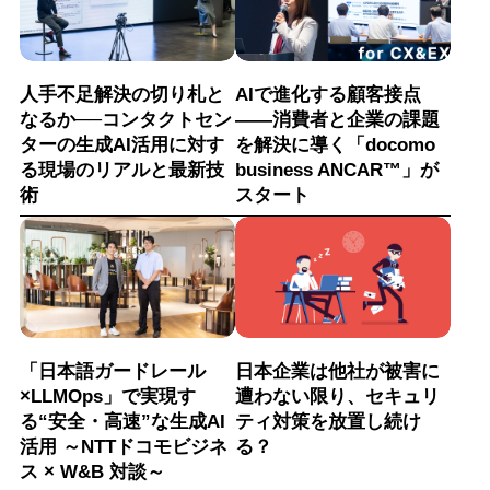
人手不足解決の切り札と
AIで進化する顧客接点
なるか──コンタクトセン
――消費者と企業の課題
ターの生成AI活用に対す
を解決に導く「docomo
る現場のリアルと最新技
business ANCAR™」が
術
スタート
「日本語ガードレール
日本企業は他社が被害に
×LLMOps」で実現す
遭わない限り、セキュリ
る“安全・高速”な生成AI
ティ対策を放置し続け
活用 ～NTTドコモビジネ
る？
ス × W&B 対談～