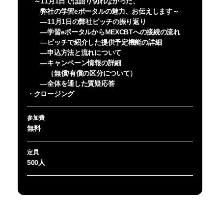
～11月1日では語り切れなかった、
弊社の学習eポータルの魅力、お伝えします～
―11月1日の弊社ピッチの振り返り
―学習eポータルからMEXCBTへの接続の流れ
―ピッチで紹介した提供予定機能の詳細
―申込方法と流れについて
―キャンペーン情報の詳細
（無償/有償の区分について）
―全体を通した質疑応答
・クロージング
参加費
無料
定員
500人