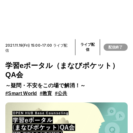
ライブ配
2021.11.19(Fri) 15:00-17:00 ライブ配
配信終了
信
信
学習eポータル（まなびポケット）
QA会
～疑問・不安をこの場で解消！～
#Smart World
#教育
#公共