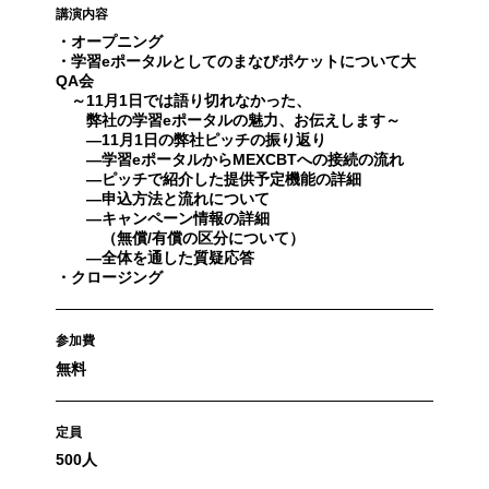
講演内容
・オープニング
・学習eポータルとしてのまなびポケットについて大
QA会
～11月1日では語り切れなかった、
弊社の学習eポータルの魅力、お伝えします～
―11月1日の弊社ピッチの振り返り
―学習eポータルからMEXCBTへの接続の流れ
―ピッチで紹介した提供予定機能の詳細
―申込方法と流れについて
―キャンペーン情報の詳細
（無償/有償の区分について）
―全体を通した質疑応答
・クロージング
参加費
無料
定員
500人