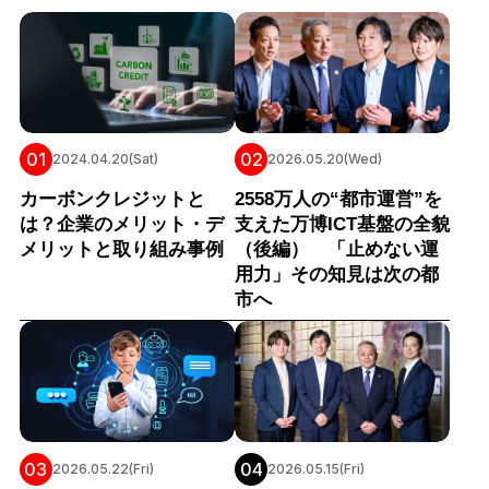
01
02
2024.04.20(Sat)
2026.05.20(Wed)
カーボンクレジットと
2558万人の“都市運営”を
は？企業のメリット・デ
支えた万博ICT基盤の全貌
メリットと取り組み事例
（後編） 「止めない運
用力」その知見は次の都
市へ
03
04
2026.05.22(Fri)
2026.05.15(Fri)