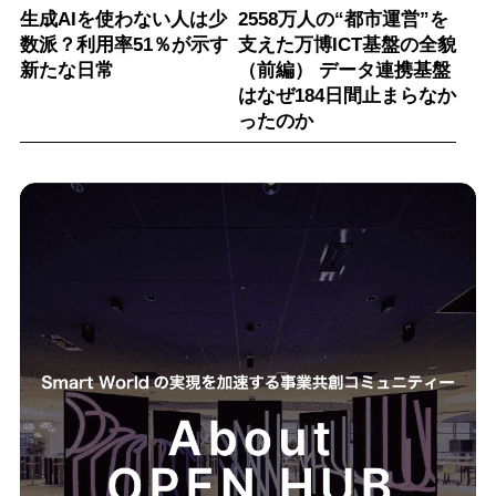
生成AIを使わない人は少
2558万人の“都市運営”を
数派？利用率51％が示す
支えた万博ICT基盤の全貌
新たな日常
（前編） データ連携基盤
はなぜ184日間止まらなか
ったのか