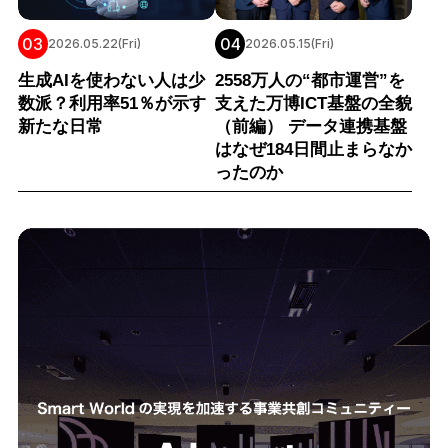
03
04
2026.05.22(Fri)
2026.05.15(Fri)
生成AIを使わない人は少
2558万人の“都市運営”を
数派？利用率51％が示す
支えた万博ICT基盤の全貌
新たな日常
（前編） データ連携基盤
はなぜ184日間止まらなか
ったのか