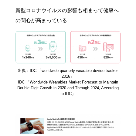
新型コロナウイルスの影響も相まって健康へ
の関心が高まっている
出典：IDC 「worldwide quarterly wearable device tracker
2016」
IDC 「Worldwide Wearables Market Forecast to Maintain
Double-Digit Growth in 2020 and Through 2024, According
to IDC」