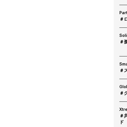
Par
＃
Sol
＃
Sma
＃
Glo
＃
Xtr
＃
ド