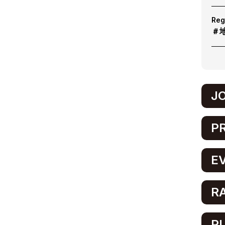
Reg
＃
J
P
E
R
P