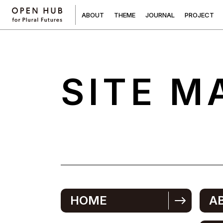
A
B
O
U
T
T
H
E
M
E
J
O
U
R
N
A
L
P
R
O
J
E
C
T
SITE M
HOME
A