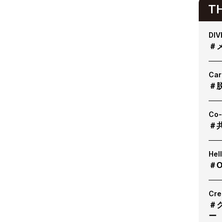
T
DIV
＃
Car
＃
Co-
＃
Hel
＃O
Cre
＃
ー