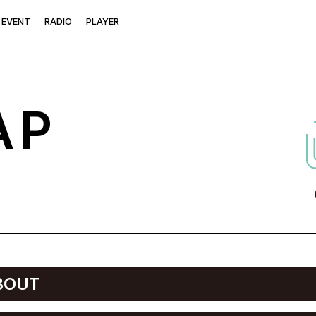
E
V
E
N
T
R
A
D
I
O
P
L
A
Y
E
R
AP
BOUT