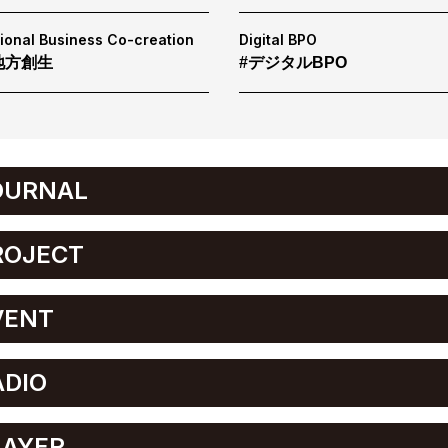
ional Business Co-creation
Digital BPO
地方創生
#デジタルBPO
OURNAL
ROJECT
VENT
ADIO
LAYER