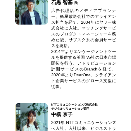
石黒 智基
氏
広告代理店のメディアプランナ
ー、衛星放送会社でのアライアン
ス担当を経て、2004年にヤフー株
式会社に入社。マッチングサービ
スのプロダクトマネージャーを務
めた後、サブスク系の会員サービ
スを統括。
2014年よりエンゲージメントツー
ルを提供する英国 Ve社の日本市場
開拓を行う。アトリビューション
計測サービスのBranchを経て、
2020年よりDearOne。クライアン
ト企業サービスのグロース支援に
従事。
NTTコミュニケーションズ株式会社
デジタルソリューション部門
中橋 京子
2021年 NTTコミュニケーションズ
へ入社。入社以来、ビジネストラ