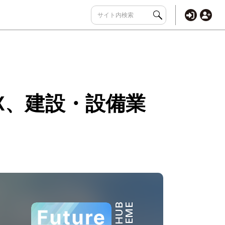
X、建設・設備業
THEME