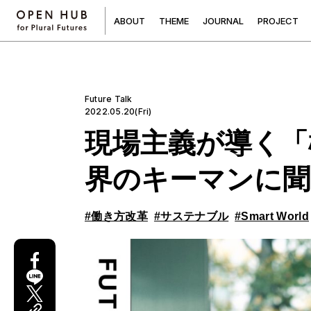
A
B
O
U
T
T
H
E
M
E
J
O
U
R
N
A
L
P
R
O
J
E
C
T
Future Talk
2022.05.20(Fri)
現場主義が導く「
界のキーマンに聞
#働き方改革
#サステナブル
#Smart World