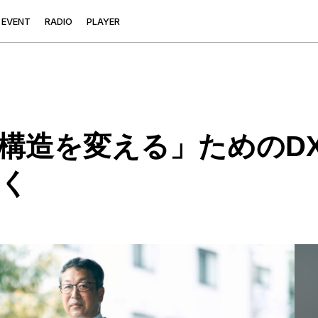
E
V
E
N
T
R
A
D
I
O
P
L
A
Y
E
R
構造を変える」ためのD
く