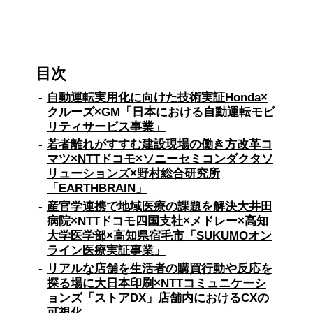
目次
自動運転実用化に向けた技術実証Honda×
クルーズ×GM「日本における自動運転モビ
リティサービス事業」
若者離れがすすむ建設現場の働き方改革コ
マツ×NTTドコモ×ソニーセミコンダクタソ
リューションズ×野村総合研究所
「EARTHBRAIN」
産官学連携で地域医療の課題を解決大井田
病院×NTTドコモ四国支社×メドレー×高知
大学医学部×高知県宿毛市「SUKUMOオン
ライン医療実証事業」
リアルな店舗を生活者の購買行動や反応を
探る場に大日本印刷×NTTコミュニケーシ
ョンズ「ストアDX」店舗内におけるCXの
可視化