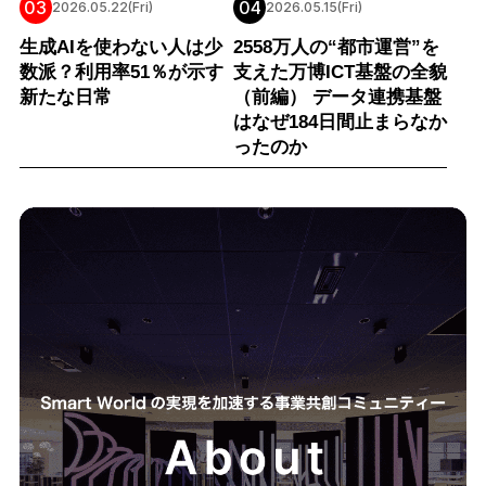
03
04
2026.05.22(Fri)
2026.05.15(Fri)
生成AIを使わない人は少
2558万人の“都市運営”を
数派？利用率51％が示す
支えた万博ICT基盤の全貌
新たな日常
（前編） データ連携基盤
はなぜ184日間止まらなか
ったのか