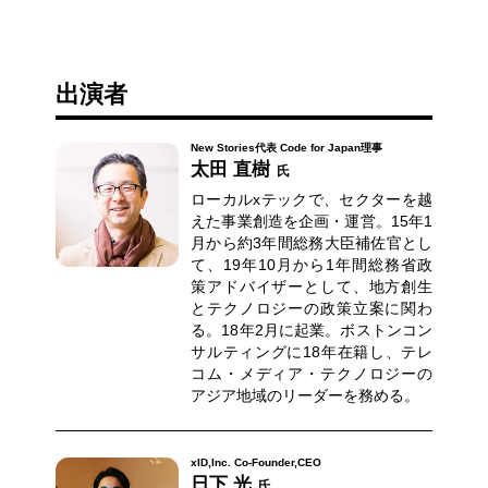
出演者
New Stories代表 Code for Japan理事
太田 直樹
氏
ローカルxテックで、セクターを越
えた事業創造を企画・運営。15年1
月から約3年間総務大臣補佐官とし
て、19年10月から1年間総務省政
策アドバイザーとして、地方創生
とテクノロジーの政策立案に関わ
る。18年2月に起業。ボストンコン
サルティングに18年在籍し、テレ
コム・メディア・テクノロジーの
アジア地域のリーダーを務める。
xID,Inc. Co-Founder,CEO
日下 光
氏