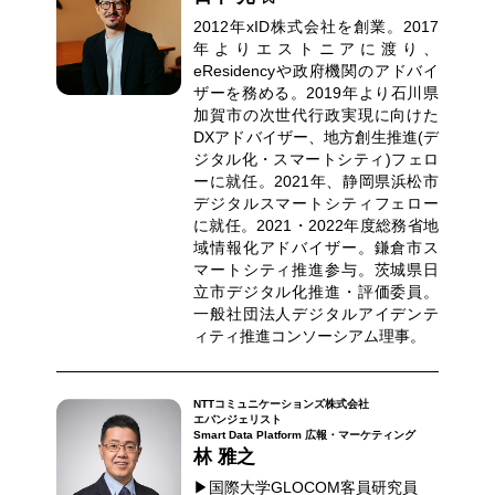
2012年xID株式会社を創業。2017
年よりエストニアに渡り、
eResidencyや政府機関のアドバイ
ザーを務める。2019年より石川県
加賀市の次世代行政実現に向けた
DXアドバイザー、地方創生推進(デ
ジタル化・スマートシティ)フェロ
ーに就任。2021年、静岡県浜松市
デジタルスマートシティフェロー
に就任。2021・2022年度総務省地
域情報化アドバイザー。鎌倉市ス
マートシティ推進参与。茨城県日
立市デジタル化推進・評価委員。
一般社団法人デジタルアイデンテ
ィティ推進コンソーシアム理事。
NTTコミュニケーションズ株式会社
エバンジェリスト
Smart Data Platform 広報・マーケティング
林 雅之
▶国際大学GLOCOM客員研究員