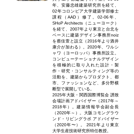
年、安藤忠雄建築研究所を経て、
02年コロンビア大学建築学部修士
課程（AAD）修了。02-06年、
SHoP Architects（ニューヨーク）
を経て、2007年より東京と台北を
ベースに建築デザイン事務所noiz
を蔡佳萱と設立（2016年より酒井
康介が加わる）。2020年、ワルシ
ャワ（ヨーロッパ）事務所設立。
コンピューテーショナルデザイン
を積極的に取り入れた設計・製
作・研究・コンサルティング等の
活動を、建築からプロダクト、都
市、ファッションなど、多分野横
断型で展開している。
2025年大阪・関西国際博覧会 誘致
会場計画アドバイザー（2017年～
2018年）。建築情報学会副会長
（2020年～）。大阪コモングラウ
ンド・リビングラボ アドバイザー
（2020年〜）。 2021年より東京
大学生産技術研究所特任教授。