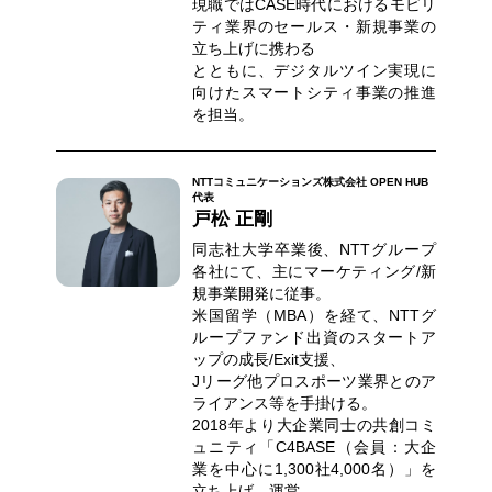
現職ではCASE時代におけるモビリ
ティ業界のセールス・新規事業の
立ち上げに携わる
とともに、デジタルツイン実現に
向けたスマートシティ事業の推進
を担当。
NTTコミュニケーションズ株式会社 OPEN HUB
代表
戸松 正剛
同志社大学卒業後、NTTグループ
各社にて、主にマーケティング/新
規事業開発に従事。
米国留学（MBA）を経て、NTTグ
ループファンド出資のスタートア
ップの成長/Exit支援、
Jリーグ他プロスポーツ業界とのア
ライアンス等を手掛ける。
2018年より大企業同士の共創コミ
ュニティ「C4BASE（会員：大企
業を中心に1,300社4,000名）」を
立ち上げ、運営。