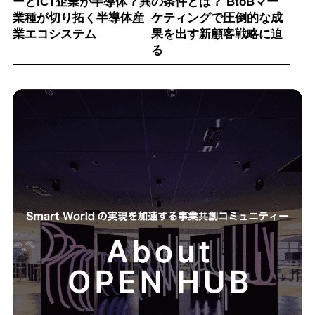
ーとICT企業が半導体？異
の条件とは？ BtoBマー
業種が切り拓く半導体産
ケティングで圧倒的な成
業エコシステム
果を出す新顧客戦略に迫
る