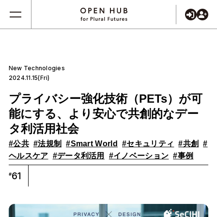
New Technologies
2024.11.15(Fri)
プライバシー強化技術（PETs）が可
能にする、より安心で共創的なデー
タ利活用社会
#公共
#法規制
#Smart World
#セキュリティ
#共創
#
ヘルスケア
#データ利活用
#イノベーション
#事例
61
#