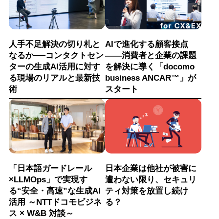
人手不足解決の切り札と
AIで進化する顧客接点
なるか──コンタクトセン
――消費者と企業の課題
ターの生成AI活用に対す
を解決に導く「docomo
る現場のリアルと最新技
business ANCAR™」が
術
スタート
「日本語ガードレール
日本企業は他社が被害に
×LLMOps」で実現す
遭わない限り、セキュリ
る“安全・高速”な生成AI
ティ対策を放置し続け
活用 ～NTTドコモビジネ
る？
ス × W&B 対談～