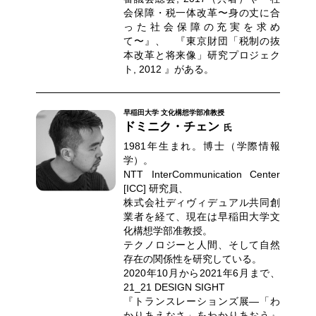
会保障・税一体改革〜身の丈に合
った社会保障の充実を求め
て〜』、 『東京財団「税制の抜
本改革と将来像」研究プロジェク
ト, 2012 』がある。
早稲田大学 文化構想学部准教授
ドミニク・チェン
氏
1981年生まれ。博士（学際情報
学）。
NTT InterCommunication Center
[ICC] 研究員、
株式会社ディヴィデュアル共同創
業者を経て、現在は早稲田大学文
化構想学部准教授。
テクノロジーと人間、そして自然
存在の関係性を研究している。
2020年10月から2021年6月まで、
21_21 DESIGN SIGHT
『トランスレーションズ展―「わ
かりあえなさ」をわかりあおう』