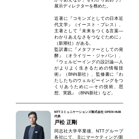
展示ディレクターを務めた。
近著に『コモンズとしての日本近
代文学』（イースト・プレス）、
主著として『未来をつくる言葉―
わかりあえなさをつなぐために』
（新潮社）がある。
監訳書に『メタファーとしての発
酵』（オライリー・ジャパン）、
『ウェルビーイングの設計論―人
がよりよく生きるための情報技
術』（BNN新社）、監修書に『わ
たしたちのウェルビーイングをつ
くりあうために―その技術、思
想、実践』（BNN新社）など。
NTTコミュニケーションズ株式会社 OPEN HUB
代表
戸松 正剛
同志社大学卒業後、NTTグループ
各社にて、主にマーケティング/新