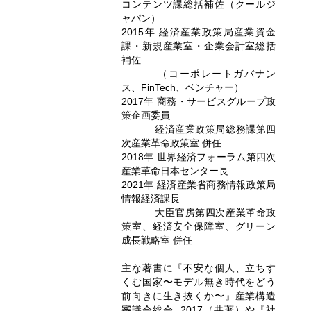
コンテンツ課総括補佐（クールジ
ャパン）
2015年 経済産業政策局産業資金
課・新規産業室・企業会計室総括
補佐
（コーポレートガバナン
ス、FinTech、ベンチャー）
2017年 商務・サービスグループ政
策企画委員
経済産業政策局総務課第四
次産業革命政策室 併任
2018年 世界経済フォーラム第四次
産業革命日本センター長
2021年 経済産業省商務情報政策局
情報経済課長
大臣官房第四次産業革命政
策室、経済安全保障室、グリーン
成長戦略室 併任
主な著書に『不安な個人、立ちす
くむ国家〜モデル無き時代をどう
前向きに生き抜くか〜』産業構造
審議会総会, 2017（共著）や『社