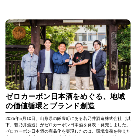
今回は、NTTファシリティーズの木村佐知子氏と、NTTドコモビ
ジネスの大道真優、忰田毅に、OPEN HUB Window導入の経緯
や、テクノロジーが切り開く遠隔コミュニケーションとオフィス
の未来について話を聞きました。
ゼロカーボン日本酒をめぐる、地域
の価値循環とブランド創造
2025年5月10日、山形県の飯豊町にある若乃井酒造株式会社（以
下、若乃井酒造）がゼロカーボン日本酒を発表・発売しました。
ゼロカーボン日本酒の商品化を実現したのは、環境負荷を抑えた