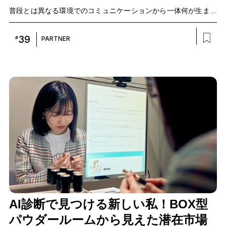
普段とは異なる環境でのコミュニケーションから一体何が生まれ
るのか。ワーケーションに参加した4名のメンバーと、宿泊機能
付きサテライトオフィスを提供するIsland and office代表取締役の
39
#
PARTNER
柏木彩氏を迎え、1泊2日のワーケーションを振り返りながら、非
日常での事業共創の成果と今後への意気込みについて話を聞きま
した。
AI診断で見つける新しい私！BOX型
パウダールームから見えた潜在市場