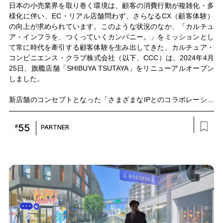
日本の小売業界を取り巻く環境は、顧客の消費行動が複雑化・多
様化に伴い、EC・リアル店舗問わず、さらなるCX（顧客体験）
の向上が求められています。このような状況のなか、「カルチュ
ア・インフラを、つくっていくカンパニー。」をミッションとし
て常に時代を牽引する顧客体験を生み出してきた、カルチュア・
コンビニエンス・クラブ株式会社（以下、CCC）は、2024年4月
25日、旗艦店舗「SHIBUYA TSUTAYA」をリニューアルオープン
しました。
新店舗のコンセプトとなった「さまざまなIPとのコラボレーショ
ンを軸とする新たなCX戦略」の狙いはどこにあるのでしょうか。
CCC戦略店舗開発本部の楠部一樹氏、武藤史子氏をゲストに迎
55
#
PARTNER
え、昨年10月にリニューアルに先立って行われたIP×XRイベント
『V-Stage SHIBUYA TSUTAYA』を共催したNTT コミュニケーシ
ョンズ（以下、NTT Com）第四BS部の古川敦・足立楽斗ととも
に、新たな顧客体験価値の創造について語らいました。