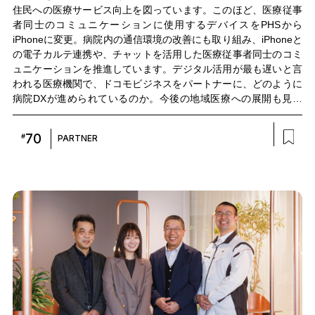
住民への医療サービス向上を図っています。このほど、医療従事
者同士のコミュニケーションに使用するデバイスをPHSから
iPhoneに変更。病院内の通信環境の改善にも取り組み、iPhoneと
の電子カルテ連携や、チャットを活用した医療従事者同士のコミ
ュニケーションを推進しています。デジタル活用が最も遅いと言
われる医療機関で、ドコモビジネスをパートナーに、どのように
病院DXが進められているのか。今後の地域医療への展開も見据
え、同院の相澤孝夫理事長、DX推進室の西村直樹室長、NTTコミ
ュニケーションズ プラットフォームサービス本部の久保田真司、
70
#
PARTNER
ドコモビジネスソリューションズ 長野支店長の岩㟢隆司がプロジ
ェクトについて語りました。