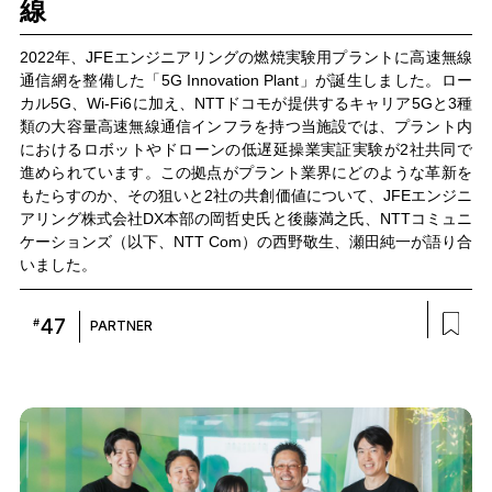
線
2022年、JFEエンジニアリングの燃焼実験用プラントに高速無線
通信網を整備した「5G Innovation Plant」が誕生しました。ロー
カル5G、Wi-Fi6に加え、NTTドコモが提供するキャリア5Gと3種
類の大容量高速無線通信インフラを持つ当施設では、プラント内
におけるロボットやドローンの低遅延操業実証実験が2社共同で
進められています。この拠点がプラント業界にどのような革新を
もたらすのか、その狙いと2社の共創価値について、JFEエンジニ
アリング株式会社DX本部の岡哲史氏と後藤満之氏、NTTコミュニ
ケーションズ（以下、NTT Com）の西野敬生、瀬田純一が語り合
いました。
47
#
PARTNER