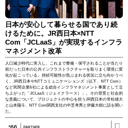
日本が安心して暮らせる国であり続
けるために。JR西日本×NTT
Com「JCLaaS」が実現するインフラ
マネジメント改革
人口減少時代に突入し、これまで整備・保守されることが当たり
前だった日本の公共インフラストラクチャーを取りまく環境に変
化が起こっている。持続可能性が危ぶまれる状況に立ち向かうべ
く、JR西日本やNTTコミュニケーションズ（以下、NTT Com）
など民間企業6社による総合インフラマネジメント事業として立
ち上がった「JCLaaS（ジェイクラース）」。その背景と社会的
な意義について、プロジェクトの中心を担うJR西日本の常松雄大
と山本陽斗、NTT Com関西支社の中芝考秀と伊藤大樹に話を聞い
た。
66
#
PARTNER