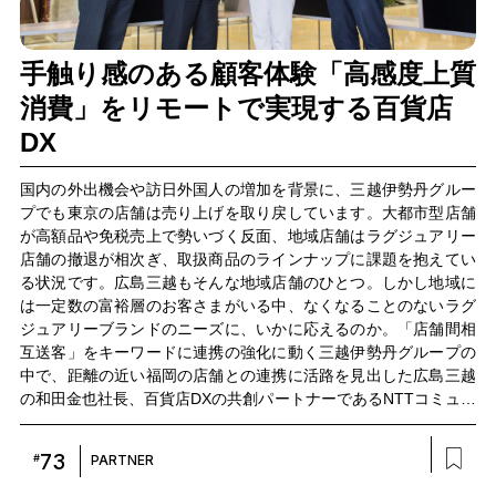
手触り感のある顧客体験「高感度上質
消費」をリモートで実現する百貨店
DX
国内の外出機会や訪日外国人の増加を背景に、三越伊勢丹グルー
プでも東京の店舗は売り上げを取り戻しています。大都市型店舗
が高額品や免税売上で勢いづく反面、地域店舗はラグジュアリー
店舗の撤退が相次ぎ、取扱商品のラインナップに課題を抱えてい
る状況です。広島三越もそんな地域店舗のひとつ。しかし地域に
は一定数の富裕層のお客さまがいる中、なくなることのないラグ
ジュアリーブランドのニーズに、いかに応えるのか。「店舗間相
互送客」をキーワードに連携の強化に動く三越伊勢丹グループの
中で、距離の近い福岡の店舗との連携に活路を見出した広島三越
の和田金也社長、百貨店DXの共創パートナーであるNTTコミュニ
ケーションズ（以下、NTT Com） 第四ビジネスソリューション
部の古川敦担当部長、足立楽斗、NTTコノキューの山﨑美佐に、
73
#
PARTNER
外商顧客向けのリモート接客による新たな体験創出のプロジェク
トについて伺いました。