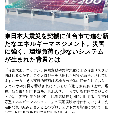
東日本大震災を契機に仙台市で進む新
たなエネルギーマネジメント。災害
に強く、環境負荷も少ないシステム
が生まれた背景とは
「災害大国」ニッポン。気候変動や異常気象による災害リスクが
叫ばれるなかで、テクノロジーを活用した対策が急務とされてい
ます。一方、その実行的役割は各地方自治体に任せられており、
ノウハウや知見が蓄積されにくいという難しさもあります。現
在、仙台市とNTTドコモ、東北大学が行っている共同プロジェク
トでは、災害対策と経済性、脱炭素移行を同時に叶える「災害対
応型エネルギーマネジメント」の実証実験が行われています。先
進的な取り組みと言えるこのプロジェクトの可能性について、仙
台市とNTTドコモの担当者に話を伺いました。