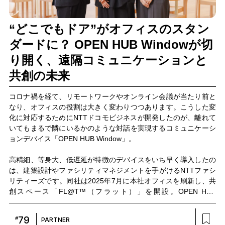
“どこでもドア”がオフィスのスタン
ダードに？ OPEN HUB Windowが切
り開く、遠隔コミュニケーションと
共創の未来
コロナ禍を経て、リモートワークやオンライン会議が当たり前と
なり、オフィスの役割は大きく変わりつつあります。こうした変
化に対応するためにNTTドコモビジネスが開発したのが、離れて
いてもまるで隣にいるかのような対話を実現するコミュニケーシ
ョンデバイス「OPEN HUB Window」。
高精細、等身大、低遅延が特徴のデバイスをいち早く導入したの
は、建築設計やファシリティマネジメントを手がけるNTTファシ
リティーズです。同社は2025年7月に本社オフィスを刷新し、共
創スペース「FL@T™（フラット）」を開設。OPEN HUB
Windowをはじめとするさまざまな最新ICTツールを導入し、次世
代ワークプレイスの実証を進めています。
79
#
PARTNER