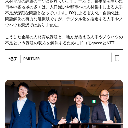
人材育成の課題の一つとされています。一方で、都市部を除いた
日本の各地域の多くは、人口減少や都市への人材集中による人手
不足が深刻な問題となっています。DXによる省力化・自動化は、
問題解決の有力な選択肢ですが、デジタル化を推進する人手やノ
ウハウも潤沢ではありません。
こうした企業の人材育成課題と、地方が抱える人手やノウハウの
不足という課題の双方を解決するためにドコモgaccoとNTTコミ
ュニケーションズ（以下、NTT Com）が2024年7月に共同リリー
スしたのが越境型の研修を軸とした「地域越境ビジネス実践プロ
67
#
PARTNER
グラム」です。ドコモgaccoの山田崇氏、NTT Com ヒューマンリ
ソース部の大原侑也、Smart Education推進室の西村拓真の登壇
により配信中のOPEN HUBウェビナー【次世代リーダー育成 実践
型研修で学び、成長する地域越境ビジネス実践プログラムとは】
の模様をお届けします。