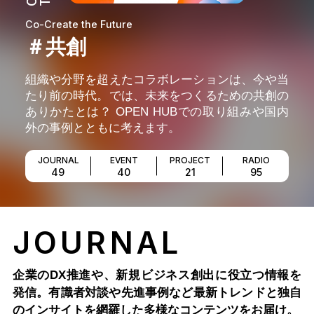
Co-Create the Future
＃共創
組織や分野を超えたコラボレーションは、今や当
たり前の時代。では、未来をつくるための共創の
ありかたとは？ OPEN HUBでの取り組みや国内
外の事例とともに考えます。
JOURNAL
EVENT
PROJECT
RADIO
49
40
21
95
JOURNAL
企業のDX推進や、新規ビジネス創出に役立つ情報を
発信。有識者対談や先進事例など最新トレンドと独自
のインサイトを網羅した多様なコンテンツをお届け。