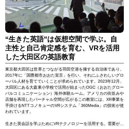
“生きた英語”は仮想空間で学ぶ。自
主性と自己肯定感を育む、VRを活用
した大田区の英語教育
東京都大田区は世界とつながる羽田空港を擁する自治体であり、
2017年に「国際都市おおた宣言」を行い、それにふさわしいグロ
ーバル人材を育てていくことが求められています。2023年12月、
大田区にある大森東小学校で活用が始まったOGC（おおたグロー
バルコミュニケーション）海外体験ルーム。アメリカの街並みや
店舗を再現したバーチャル空間が広がるこの教室には、XR事業を
手掛けるNTTコノキューのVRシステム「360Media」の技術が使
われています。
生きた英会話を学ぶためにVRテクノロジーを活用する。需要が高