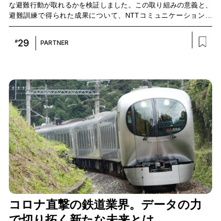
な避難行動が取れるかを検証しました。この取り組みの意義と、
避難訓練で得られた成果について、NTTコミュニケーションズ
（以下、NTT Com）ビジネスソリューション本部 スマートワー
ルドビジネス部 スマートシティ推進室の石間裕基に話を聞きまし
29
#
PARTNER
た。
コロナ直撃の鉄道業界。データの力
で切り拓く新たな未来とは