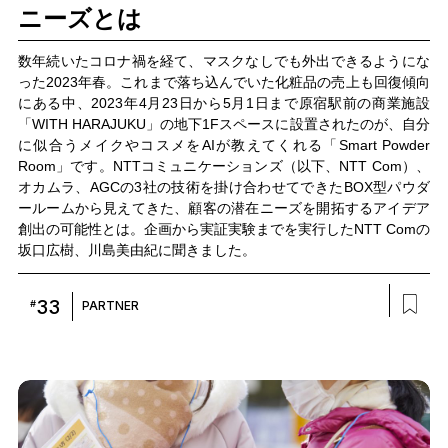
ニーズとは
数年続いたコロナ禍を経て、マスクなしでも外出できるようにな
った2023年春。これまで落ち込んでいた化粧品の売上も回復傾向
にある中、2023年4月23日から5月1日まで原宿駅前の商業施設
「WITH HARAJUKU」の地下1Fスペースに設置されたのが、自分
に似合うメイクやコスメをAIが教えてくれる「Smart Powder
Room」です。NTTコミュニケーションズ（以下、NTT Com）、
オカムラ、AGCの3社の技術を掛け合わせてできたBOX型パウダ
ールームから見えてきた、顧客の潜在ニーズを開拓するアイデア
創出の可能性とは。企画から実証実験までを実行したNTT Comの
坂口広樹、川島美由紀に聞きました。
33
#
PARTNER