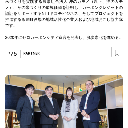
米づくりを実践する農事組合法人 沖のカモメ（以下、沖のカモ
メ）、その米づくりの環境価値を証明し、カーボンクレジットの
認証をサポートするNTTドコモビジネス、そしてプロジェクトを
推進する飯豊町役場の地域活性化企業人および地域おこし協力隊
です。
2020年にゼロカーボンシティ宣言を発表し、脱炭素化を進める飯
豊町を舞台にくり広げられる、ひとつの商品づくりを巡るプロジ
ェクト。それぞれの思いや目指す未来について、総務省の認定す
75
#
PARTNER
る「地域活性化起業人」として飯豊町ゼロカーボン推進プロジェ
クトマネージャーを担う城戸忠之氏、地域おこし協力隊として飯
豊町に来て、今では脱炭素事業の会社を営む小野優太朗氏、若乃
井酒造の代表取締役 大沼秀和氏、沖のカモメの米づくりを担う武
田親祐氏、NTTドコモビジネスでカーボンクレジット事業を推進
する藤田航平に話を伺いました。