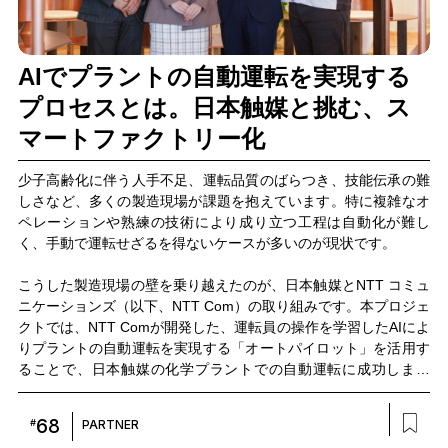
AIでプラントの自動運転を実現する
プロセスとは。日本触媒と挑む、ス
マートファクトリー化
少子高齢化に伴う人手不足、運転品質のばらつき、技能伝承の難
しさなど、多くの製造現場が課題を抱えています。特に複雑なオ
ペレーションや熟練の技術により成り立つ工程は自動化が難し
く、手動で運転せざるを得ないケースが多いのが現状です。
こうした製造現場の壁を乗り越えたのが、日本触媒とNTT コミュ
ニケーションズ（以下、NTT Com）の取り組みです。本プロジェ
クトでは、NTT Comが開発した、運転員の操作を学習したAIによ
りプラントの自動運転を実現する「オートパイロット」を活用す
ることで、日本触媒の化学プラントでの自動運転に成功しまし
た。両社のプロジェクトメンバーへのインタビューから、スマー
トファクトリー化のヒントを探ります。
68
#
PARTNER