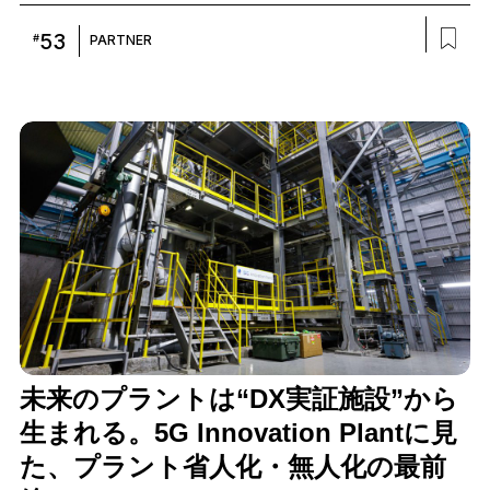
まっていくことが見込まれる、先端技術を活用した教育コンテン
ツの新しい在り方について、大田区教育委員会事務局 教育総務部
53
#
PARTNER
指導課 指導主事の江袋勇樹氏と、NTTコノキュー マーケティン
グ部門 山﨑美佐、本プロジェクトをマネジメントしたNTTコミュ
ニケーションズ（以下、NTT Com） 仮屋園都萌に話を聞きまし
た。
未来のプラントは“DX実証施設”から
生まれる。5G Innovation Plantに見
た、プラント省人化・無人化の最前