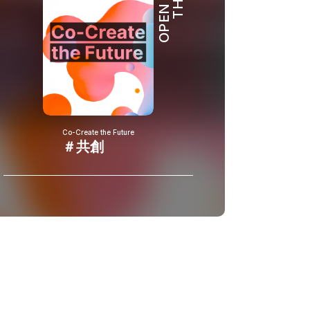
OPEN HUB
Co-Create the Future
＃共創