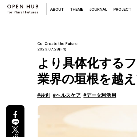
A
B
O
U
T
T
H
E
M
E
J
O
U
R
N
A
L
P
R
O
J
E
C
T
Co-Create the Future
2023.07.28(Fri)
より具体化するフ
業界の垣根を越え
#共創
#ヘルスケア
#データ利活用