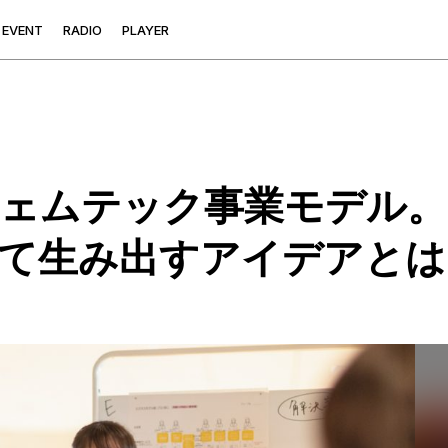
E
V
E
N
T
R
A
D
I
O
P
L
A
Y
E
R
ェムテック事業モデル。
て生み出すアイデアとは