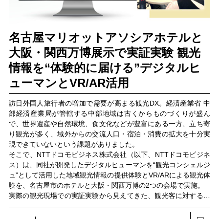
名古屋マリオットアソシアホテルと
大阪・関西万博展示で実証実験 観光
情報を“体験的に届ける”デジタルヒ
ューマンとVR/AR活用
訪日外国人旅行者の増加で需要が高まる観光DX。経済産業省 中
部経済産業局が管轄する中部地域は古くからものづくりが盛ん
で、世界遺産や自然環境、食文化などが豊富にある一方、立ち寄
り観光が多く、域外からの交流人口・宿泊・消費の拡大を十分実
現できていないという課題がありました。
そこで、NTTドコモビジネス株式会社（以下、NTTドコモビジネ
ス）は、同社が開発したデジタルヒューマンを“観光コンシェルジ
ュ”として活用した地域観光情報の提供体験とVR/ARによる観光体
験を、名古屋市のホテルと大阪・関西万博の2つの会場で実施。
実際の観光現場での実証実験から見えてきた、観光客に対するデ
ジタルヒューマンやVR/AR活用の可能性と課題について、関係者
が振り返ります。