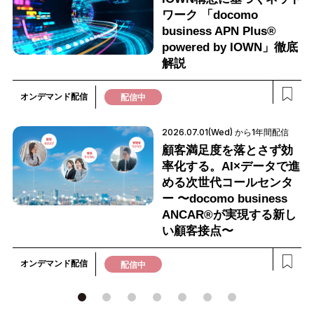
ワーク 「docomo
business APN Plus®
powered by IOWN」徹底
解説
オンデマンド配信
配信中
2026.07.01(Wed) から1年間配信
顧客満足度を落とさず効
率化する。AI×データで進
める次世代コールセンタ
ー 〜docomo business
ANCAR®が実現する新し
い顧客接点〜
オンデマンド配信
配信中