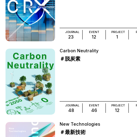
JOURNAL
EVENT
PROJECT
23
12
1
Carbon Neutrality
＃脱炭素
JOURNAL
EVENT
PROJECT
48
46
12
New Technologies
＃最新技術