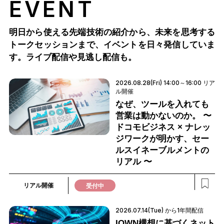
EVENT
明日から使える先端技術の紹介から、未来を思考する
トークセッションまで、
イベントを日々発信していま
す。ライブ配信や見逃し配信も。
2026.08.28(Fri) 14:00～16:00 リア
ル開催
なぜ、ツールを入れても
営業は動かないのか。 〜
ドコモビジネス × ナレッ
ジワークが明かす、セー
ルスイネーブルメントの
リアル 〜
リアル開催
受付中
2026.07.14(Tue) から1年間配信
IOWN構想に基づくネット