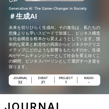
Generative AI: The Game-Changer in Society
＃生成AI
未来を切りひらく生成AI。その進化は、私たちの
想像よりも早いスピードで加速し、ビジネス構造
を社会構造を根本から変えようとしています。技
術的な変革と創造性の両面からビジネスやクリエ
イティブにどのような影響をもたらすのか。生成
AIがゲームチェンジャーとして社会を変えゆくこ
の瞬間、ビジネスパーソンとして選択すべき道を
探ります。
JOURNAL
EVENT
PROJECT
RADIO
32
21
1
-
JOURNAL