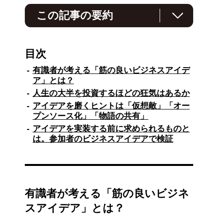
この記事の要約
ビジネスアイデアの磨き方を探るイベントが開
催され、有識者が「筋の良いビジネス」とは何
目次
かを議論。
有識者が考える「筋の良いビジネスアイデ
山口氏は「アジェンダが少数派」であることの
ア」とは？
重要性を強調し、樋口氏は時間軸の意識が必要
人生の大半を投資するほどの狂気はあるか
と述べた。
アイデアを磨くヒントは「仮想敵」「オー
水野氏は法務との共犯関係の重要性を語り、ア
プンソース化」「物語の共有」
イデアをオープンにする戦略を提案。また、仮
アイデアを実装する前に求められるものと
想敵やオープンソース化、仲間の存在がアイデ
は。参加者のビジネスアイデアで検証
ア形成に重要であることが指摘された。
第2部では、会員がビジネスアイデアをプレゼ
ンし、有識者からフィードバックを受けた。
最後に、ネットワーキングが行われ、ビジネス
有識者が考える「筋の良いビジネ
アイデアの共創が促進された。
スアイデア」とは？
※この要約はChatGPTで作成しました。