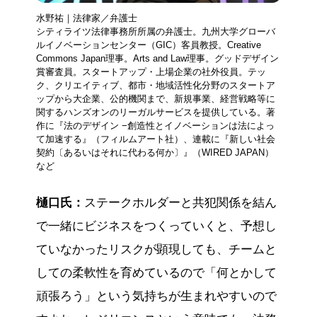
水野祐｜法律家／弁護士
シティライツ法律事務所所属の弁護士。九州大学グローバ
ルイノベーションセンター（GIC）客員教授。Creative
Commons Japan理事。Arts and Law理事。グッドデザイン
賞審査員。スタートアップ・上場企業の社外役員。テッ
ク、クリエイティブ、都市・地域活性化分野のスタートア
ップから大企業、公的機関まで、新規事業、経営戦略等に
関するハンズオンのリーガルサービスを提供している。著
作に『法のデザイン −創造性とイノベーションは法によっ
て加速する』（フィルムアート社）、連載に『新しい社会
契約〔あるいはそれに代わる何か〕』（WIRED JAPAN）
など
樋口氏：
ステークホルダーと共犯関係を結ん
で一緒にビジネスをつくっていくと、予想し
ていなかったリスクが顕現しても、チームと
しての柔軟性を育めているので「何とかして
頑張ろう」という気持ちが生まれやすいので