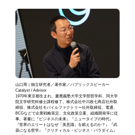
山口周｜独立研究者／著作家／パブリックスピーカー
Catalyst / Advisor
1970年東京都生まれ。慶應義塾大学文学部哲学科、同大学
院文学研究科修士課程修了。株式会社中川政七商店社外取
締役、株式会社モバイルファクトリー社外取締役。電通、
BCGなどで企業戦略策定、文化政策立案、組織開発等に従
事。著書に『ビジネスの未来』『ニュータイプの時代』
『世界のエリートはなぜ「美意識」を鍛えるのか？』『武
器になる哲学』『クリティカル・ビジネス・パラダイム』