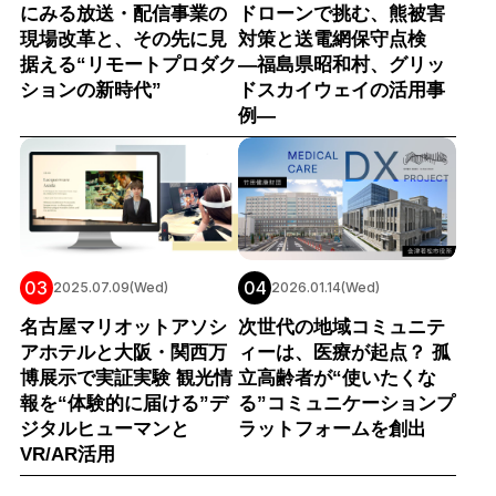
にみる放送・配信事業の
ドローンで挑む、熊被害
現場改革と、その先に見
対策と送電網保守点検
据える“リモートプロダク
―福島県昭和村、グリッ
ションの新時代”
ドスカイウェイの活用事
例―
03
04
2025.07.09(Wed)
2026.01.14(Wed)
名古屋マリオットアソシ
次世代の地域コミュニテ
アホテルと大阪・関西万
ィーは、医療が起点？ 孤
博展示で実証実験 観光情
立高齢者が“使いたくな
報を“体験的に届ける”デ
る”コミュニケーションプ
ジタルヒューマンと
ラットフォームを創出
VR/AR活用