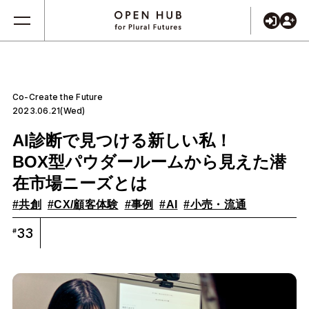
Co-Create the Future
2023.06.21(Wed)
AI診断で見つける新しい私！
BOX型パウダールームから見えた潜
在市場ニーズとは
#共創
#CX/顧客体験
#事例
#AI
#小売・流通
33
#