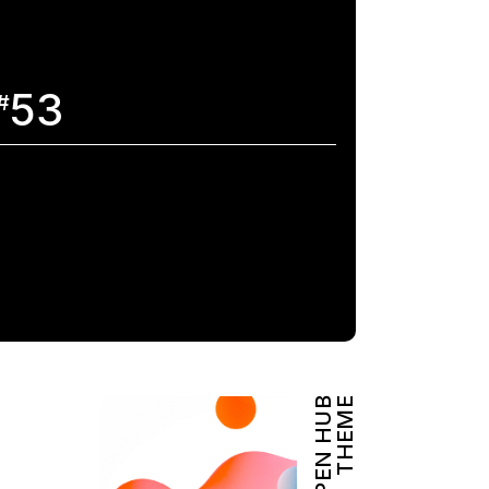
53
#
OPEN HUB
THEME