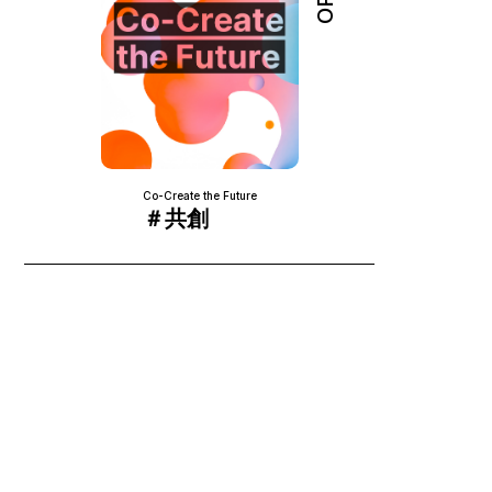
Co-Create the Future
＃共創