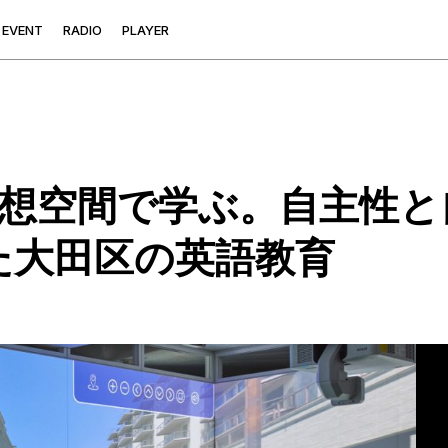
E
V
E
N
T
R
A
D
I
O
P
L
A
Y
E
R
仮想空間で学ぶ。自主性
た大田区の英語教育