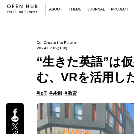
A
B
O
U
T
T
H
E
M
E
J
O
U
R
N
A
L
P
R
O
J
E
C
T
Co-Create the Future
2024.07.09(Tue)
“生きた英語”は
む、VRを活用し
#IoT
#共創
#教育