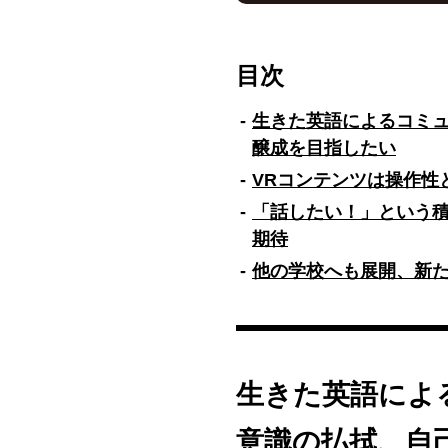
東京都大田区の大森東小学校で
ン）海外体験ルームを活用し
目次
「国際都市おおた」の実現に向
VRシステム「360Medi
もたちは生きた英語でのコミ
生きた英語によるコミ
醸成を目指したい
OGC海外体験ルームでの授業
う流れで行われます。こども
VRコンテンツは操作性
英語を話す機会が増えました
「話したい！」という
立った工夫が施されています
期待
今後は他校展開や他教科での
他の学校へも展開、新
り添える教育環境づくりを目指
通じて、新しい授業のかたち
※この要約は生成AIで作成し
生きた英語によ
意識の払拭、自