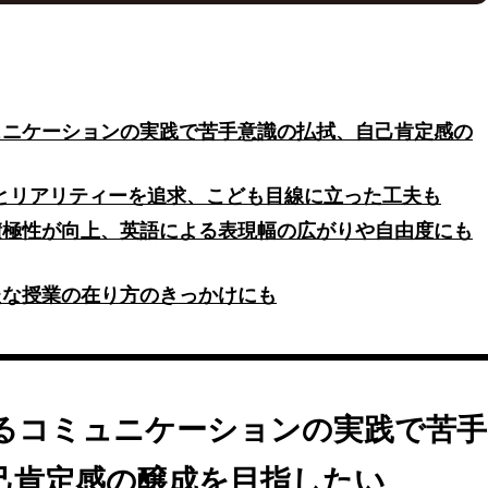
は、2023年12月からOGC（おおたグローバルコミュニケーショ
た英語教育が始まりました。このプロジェクトは、大田区が掲げる
け、グローバル人材の育成を目的としています。NTTコノキューの
a」を使用し、アメリカの街並みや店舗を再現したバーチャル空間で、子ど
ュニケーションを体験します。
ュニケーションの実践で苦手意識の払拭、自己肯定感の
は、英語のフレーズを学んだ後、VR空間内で実際に使ってみるとい
たちは買い物や道案内などの課題解決的な内容に取り組み、自発的に
とリアリティーを追求、こども目線に立った工夫も
。VRコンテンツは操作性とリアリティーを追求し、こどもの視点に
積極性が向上、英語による表現幅の広がりや自由度にも
。
活用も視野に入れており、こどもの学ぶ意欲を高め、一人ひとりに寄
たな授業の在り方のきっかけにも
しています。NTTコノキューとNTT Comは、先進的な取り組みを
を提案していきます。
ました。
るコミュニケーションの実践で苦手
己肯定感の醸成を目指したい