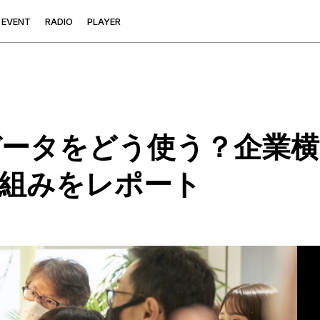
E
V
E
N
T
R
A
D
I
O
P
L
A
Y
E
R
ータをどう使う？企業横
組みをレポート