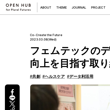
A
B
O
U
T
T
H
E
M
E
J
O
U
R
N
A
L
P
R
O
J
E
C
T
Co-Create the Future
2023.03.08(Wed)
フェムテックのデ
向上を目指す取り
#共創
#ヘルスケア
#データ利活用