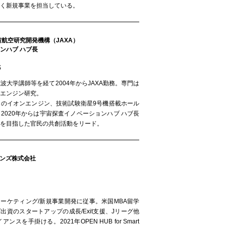
く新規事業を担当している。
宙航空研究開発機構（JAXA）
ンハブ ハブ長
氏
波大学講師等を経て2004年からJAXA勤務。専門は
エンジン研究。
さのイオンエンジン、技術試験衛星9号機搭載ホール
2020年からは宇宙探査イノベーションハブ ハブ長
を目指した官民の共創活動をリード。
ョンズ株式会社
マーケティング/新規事業開発に従事。米国MBA留学
出資のスタートアップの成長/Exit支援、Jリーグ他
スを手掛ける。2021年OPEN HUB for Smart