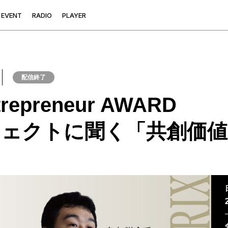
E
V
E
N
T
R
A
D
I
O
P
L
A
Y
E
R
配信終了
trepreneur AWARD
ェクトに聞く「共創価値