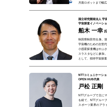
月面ロボットまで幅広
国立研究開発法人 宇
宇宙探査イノベーショ
船木 一幸
秋田県秋田市出身。筑
宇宙機のための次世代
小惑星探査機はやぶ
スラスタなどに参加。
として、招待宇宙探査
NTTコミュニケーシ
OPEN HUB代表
戸松 正剛
NTTグループで主に
を経て、NTTグループ
スポーツ業界のアライアン