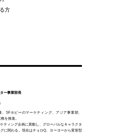
る方
ター事業部長
氏
後、SFホビーのマーケティング、アジア事業部、
業務を推進。
ーケティング企画に異動し、グローバルなキャラクタ
ングに関わる。現在はチョロQ、ヨーヨーから変形型