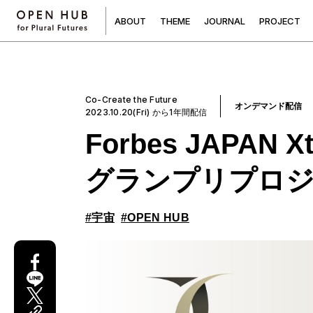
A
B
O
U
T
T
H
E
M
E
J
O
U
R
N
A
L
P
R
O
J
E
C
T
Co-Create the Future
オンデマンド配信
2023.10.20(Fri) から1年間配信
Forbes JAPAN X
グランプリプロジ
#宇宙
#OPEN HUB