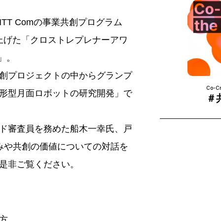
がNTT Comの事業共創プログラム
d」と立ち上げた「クロストレプレナーアワ
）」。
創プロジェクトの中からグランプ
Co-Cr
形型月面ロボットの研究開発」で
＃
ド審査員を務めた船木一幸氏、戸
みや共創の価値についての対話を
是非ご覧ください。
方