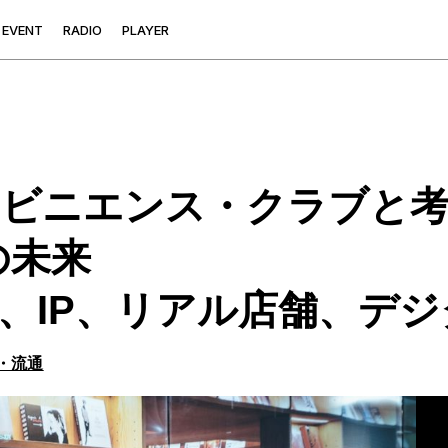
E
V
E
N
T
R
A
D
I
O
P
L
A
Y
E
R
ンビニエンス・クラブと
の未来
、IP、リアル店舗、デ
・流通