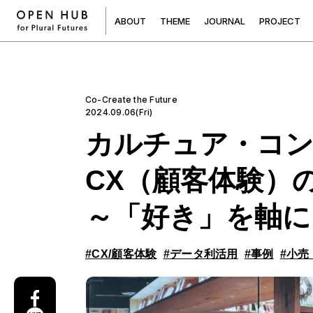
A
B
O
U
T
T
H
E
M
E
J
O
U
R
N
A
L
P
R
O
J
E
C
T
Co-Create the Future
2024.09.06(Fri)
カルチュア・コ
CX（顧客体験）
～「好き」を軸に
#CX/顧客体験
#データ利活用
#事例
#小売