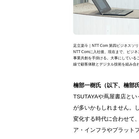
足立楽斗｜NTT Com 第四ビジネスソリューション部
NTT Comに入社後、現在まで、ビジ
事業共創を手掛ける。大事にしているこ
線で顧客体験とデジタル技術を組み合
楠部一樹氏（以下、楠部
TSUTAYAや蔦屋書店
が多いかもしれません。
変化する時代に合わせて
ア・インフラやプラット