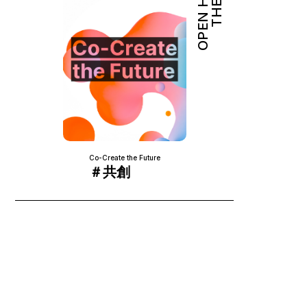
OPEN HUB
THEME
Co-Create the Future
＃共創