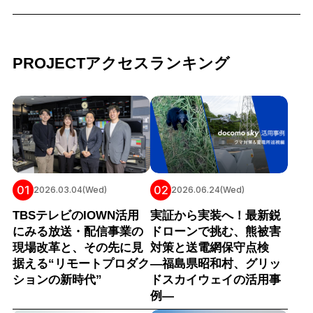
PROJECTアクセスランキング
01
02
2026.03.04(Wed)
2026.06.24(Wed)
TBSテレビのIOWN活用
実証から実装へ！最新鋭
にみる放送・配信事業の
ドローンで挑む、熊被害
現場改革と、その先に見
対策と送電網保守点検
据える“リモートプロダク
―福島県昭和村、グリッ
ションの新時代”
ドスカイウェイの活用事
例―