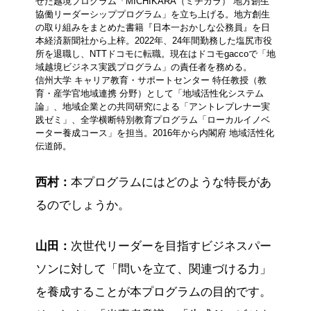
せた越境プログラム「MICHIKARA（ミチカラ） 地方創生
協働リーダーシッププログラム」を立ち上げる。地方創生
の取り組みをまとめた書籍『日本一おかしな公務員』を日
本経済新聞社から上梓。2022年、24年間勤務した塩尻市役
所を退職し、NTTドコモに転職。現在はドコモgaccoで「地
域越境ビジネス実践プログラム」の責任者を務める。
信州大学 キャリア教育・サポートセンター 特任教授（教
育・産学官地域連携 分野）として「地域活性化システム
論」、地域企業との共同研究による「アントレプレナー実
践ゼミ」、全学横断特別教育プログラム「ローカルイノベ
ーター養成コース」を担当。2016年から内閣府 地域活性化
伝道師。
西村：
本プログラムにはどのような特長があ
るのでしょうか。
山田：
次世代リーダーを目指すビジネスパー
ソンに対して「問いを立て、関連づける力」
を養成することが本プログラムの目的です。