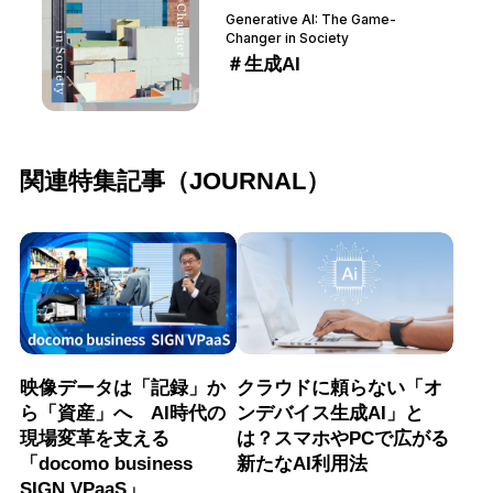
Generative AI: The Game-
Changer in Society
＃生成AI
関連特集記事（JOURNAL）
映像データは「記録」か
クラウドに頼らない「オ
ら「資産」へ AI時代の
ンデバイス生成AI」と
現場変革を支える
は？スマホやPCで広がる
「docomo business
新たなAI利用法
SIGN VPaaS」