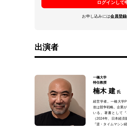
ログインして
お申し込みには
会員登録
出演者
一橋大学
特任教授
楠木 建
氏
経営学者。一橋大学
攻は競争戦略。企業
いる。著書として『
（2024年、日本経
『逆・タイムマシン経