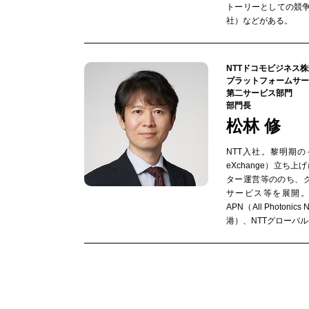
トーリーとしての競争
社）などがある。
NTTドコモビジネス
プラットフォームサー
第二サービス部門
部門長
松林 修
NTT入社。黎明期のイ
eXchange）立ち
ター運営等ののち、クラウド
サービス等を展開。
APN（All Photoni
港）、NTTグローバ