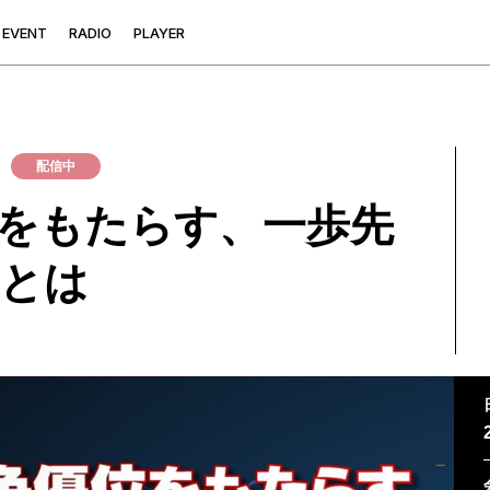
E
V
E
N
T
R
A
D
I
O
P
L
A
Y
E
R
配信中
位をもたらす、一歩先
とは