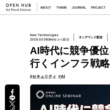
A
B
O
U
T
T
H
E
M
E
J
O
U
R
N
A
L
P
R
O
J
E
C
T
New Technologies
オンデマンド配信
2026.03.09(Mon) から配信
AI時代に競争優
行くインフラ戦略
#セキュリティ
#AI