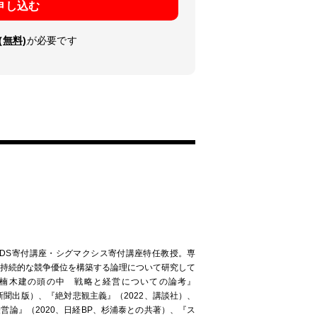
申し込む
(無料)
が必要です
PDS寄付講座・シグマクシス寄付講座特任教授。専
が持続的な競争優位を構築する論理について研究して
楠木建の頭の中 戦略と経営についての論考』
済新聞出版）、『絶対悲観主義』（2022、講談社）、
営論』（2020、日経BP、杉浦泰との共著）、『ス