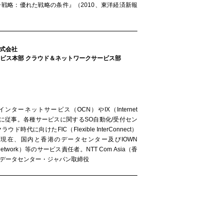
戦略：優れた戦略の条件』（2010、東洋経済新報
株式会社
ビス本部 クラウド＆ネットワークサービス部
ンターネットサービス（OCN）やIX（Internet
上げに従事。各種サービスに関するSO自動化/受付セン
時代に向けたFIC（Flexible InterConnect）
現在、国内と香港のデータセンター及びIOWN
cs Network）等のサービス責任者。NTT Com Asia（香
ルデータセンター・ジャパン取締役