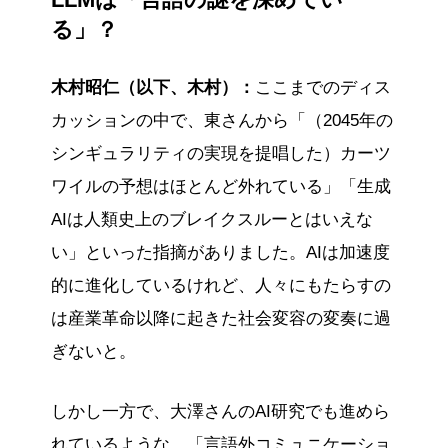
LLMは「言語の謎を深めてい
しい価値を創出する共存の形を提案しました。
る」？
議論は、生成AIがどのような未来社会を創造す
るかに多くの示唆を与えました。
木村昭仁（以下、木村）：
ここまでのディス
※この要約は生成AIで作成しました。
カッションの中で、東さんから「（2045年の
シンギュラリティの実現を提唱した）カーツ
ワイルの予想はほとんど外れている」「生成
AIは人類史上のブレイクスルーとはいえな
い」といった指摘がありました。AIは加速度
的に進化しているけれど、人々にもたらすの
は産業革命以降に起きた社会変容の変奏に過
ぎないと。
しかし一方で、大澤さんのAI研究でも進めら
れているような、「言語外コミュニケーショ