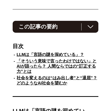
この記事の要約
AIの進化と社会への影響について、東浩紀氏と
大澤正彦氏が議論しました。
目次
東氏はLLM（大規模言語モデル）が言語とは異
LLMは「言語の謎を深めている」？
なるとし、人間の複雑なコミュニケーションを
「そういう意味で言ったわけではない」と
再現するには不十分だと指摘。一方、大澤氏は
AIが語ったら？ 人間ならではの“訂正する
AI研究が言語や記号の理解を深め、シンボリッ
力”とは
ク・アーキテクチャとの統合が重要だと述べま
した。
社会を変えるのは“はみ出し者”と“退屈”？
どのようなAI社会を望むか
さらに、AIに善意を感じさせるデザインの重要
性や、社会的承認を基準とする信頼の必要性を
強調しました。東氏は人間の退屈や破壊衝動が
イノベーションを生む可能性に言及し、最終的
にはAIが社会の安寧を実現しながらも人間が新