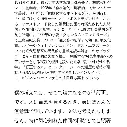
1971年生まれ。東京大学大学院博士課程修了。株式会社ゲ
ンロン創業者。1998年『存在論的、郵便的』でサントリー
学芸賞。2001年に『動物化するポストモダン』を刊行し、
「生産ではなく消費を中心としたポストモダン社会におけ
る、ファストフード化した消費財に囲まれ満たされた人間
像」を“動物化”と形容。インターネット以降の社会動向を予
見し話題に。2009年の小説『クォンタム・ファミリーズ』
で三島由紀夫賞。2017年『観光客の哲学』で毎日出版文化
賞。ルソーやウィトゲンシュタイン、ドストエフスキーと
いった近代思想家の現代的な意義を読み解き、AIがビッグ
データから自動的に民意を抽出・判断する“AI民主主義”への
アンサーとなる実践的理性を説いた近著『訂正可能性の哲
学』『訂正する力』は、テクノロジーへの過度な期待が扇
動されるVUCA時代へ携行すべき新しいインサイトとし
て、ビジネスパーソンからの注目度も高まっている
僕の考えでは、そこで鍵になるのが「訂正」
です。人は言葉を発するとき、実はほとんど
無意識で話しています。文法を考えたりしま
せん。特に気心知れた仲間の間などでは顕著