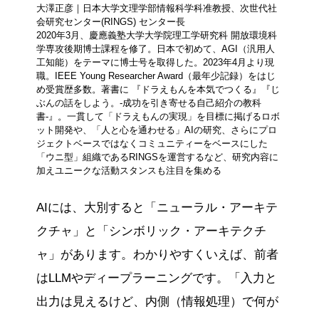
大澤正彦｜日本大学文理学部情報科学科准教授、次世代社
会研究センター(RINGS) センター長
2020年3月、慶應義塾大学大学院理工学研究科 開放環境科
学専攻後期博士課程を修了。日本で初めて、AGI（汎用人
工知能）をテーマに博士号を取得した。2023年4月より現
職。IEEE Young Researcher Award（最年少記録）をはじ
め受賞歴多数。著書に 『ドラえもんを本気でつくる』『じ
ぶんの話をしよう。-成功を引き寄せる自己紹介の教科
書-』。一貫して「ドラえもんの実現」を目標に掲げるロボ
ット開発や、「人と心を通わせる」AIの研究、さらにプロ
ジェクトベースではなくコミュニティーをベースにした
「ウニ型」組織であるRINGSを運営するなど、研究内容に
加えユニークな活動スタンスも注目を集める
AIには、大別すると「ニューラル・アーキテ
クチャ」と「シンボリック・アーキテクチ
ャ」があります。わかりやすくいえば、前者
はLLMやディープラーニングです。「入力と
出力は見えるけど、内側（情報処理）で何が