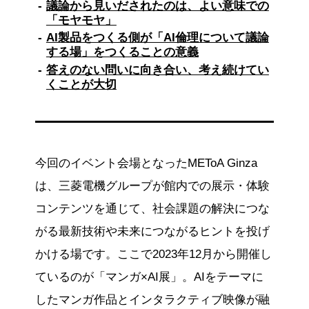
議論から見いだされたのは、よい意味での
AIによる行動のアノテーションや判断基準の偏
「モヤモヤ」
りなど、さまざまな観点から意見が交わされ、
AIとの共生について考える重要な機会となりま
AI製品をつくる側が「AI倫理について議論
した。
する場」をつくることの意義
答えのない問いに向き合い、考え続けてい
ワークショップイベントを振り返り、三菱電機
くことが大切
の企画担当者はAI製品を開発する立場から、AI
の倫理問題という答えのない問いを考える場を
提供したことに意義があったと述べています。
今後もAI倫理について議論を続け、考える人を
増やしていくことの重要性が再認識されまし
今回のイベント会場となったMEToA Ginza
た。
は、三菱電機グループが館内での展示・体験
※この要約は生成AIをもとに作成しています
コンテンツを通じて、社会課題の解決につな
がる最新技術や未来につながるヒントを投げ
かける場です。ここで2023年12月から開催し
ているのが「マンガ×AI展」。AIをテーマに
したマンガ作品とインタラクティブ映像が融