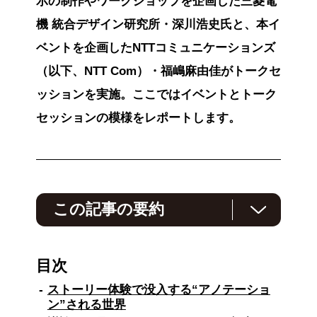
示の制作やワークショップを企画した三菱電
機 統合デザイン研究所・深川浩史氏と、本イ
ベントを企画したNTTコミュニケーションズ
（以下、NTT Com）・福嶋麻由佳がトークセ
ッションを実施。ここではイベントとトーク
セッションの模様をレポートします。
この記事の要約
三菱電機のイベントスクエアMEToA Ginzaで開
催中の「マンガ×AI展」と共同で、OPEN HUB
目次
Baseがワークショップを実施しました。
ストーリー体験で没入する“アノテーショ
参加者はマンガ『幻燈モラリティ』を通じて展
ン”される世界
示を体験し、議論を深めます。