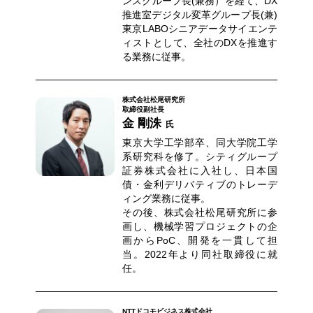
ンスグループ長(兼務）を経て、DX
推進室デジタル変革グループ長(兼)
東京LABOシニアデータサイエンテ
ィストとして、全社のDXを推進す
る業務に従事。
株式会社松尾研究所
取締役副社長
金 剛洙
氏
東京大学工学部卒、同大学院工学
系研究科を修了。シティグループ
証券株式会社に入社し、日本国
債・金利デリバティブのトレーデ
ィング業務に従事。
その後、株式会社松尾研究所に参
画し、機械学習プロジェクトの企
画からPoC、開発を一貫して担
当。2022年より同社取締役に就
任。
NTTドコモビジネス株式会社