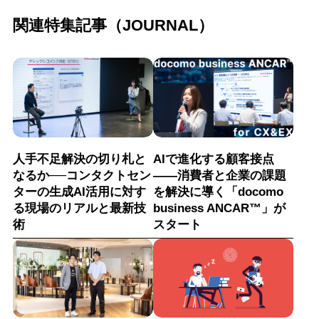
関連特集記事（JOURNAL）
人手不足解決の切り札と
AIで進化する顧客接点
なるか──コンタクトセン
――消費者と企業の課題
ターの生成AI活用に対す
を解決に導く「docomo
る現場のリアルと最新技
business ANCAR™」が
術
スタート