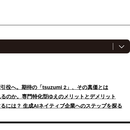
業を担う3氏が、国産LLM「tsuzumi 2」の可能性と課題を語る。
る北川氏は、CX・EX向上やセキュリティ分野での実装事例を紹介。
信判断を用いた中小企業向けローンサービスなど、データ活用による
岩瀬氏は、tsuzumi 2が約300億パラメータという軽量設計で、日
引役へ。期待の「tsuzumi 2」、その真価とは
プレミス運用に強みを持つ点を強調する。
れるのか。専門特化型ゆえのメリットとデメリット
べたコストや運用負荷は普及の課題とされた。ただし、専門特化型AI
するには？ 生成AIネイティブ企業へのステップを探る
OIを生む用途、特許創出などトップラインに寄与する可能性も示さ
はトップダウンの導入や評価制度が有効で、今後はマルチモーダルや
グが次の注目領域になると展望された。