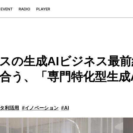
E
V
E
N
T
R
A
D
I
O
P
L
A
Y
E
R
ネスの生成AIビジネス最
合う、「専門特化型生成
ータ利活用
#イノベーション
#AI