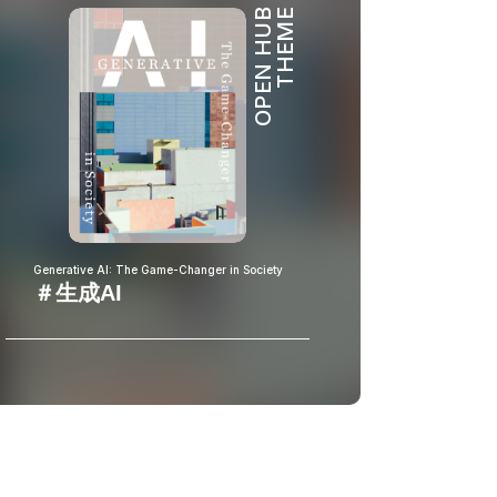
OPEN HUB
THEME
Generative AI: The Game-Changer in Society
＃生成AI