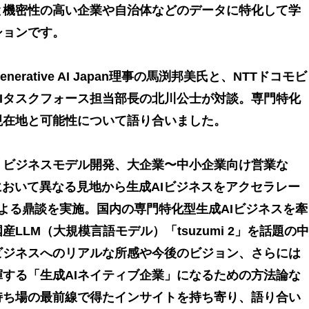
と機密性の高い企業や自治体などのデータに特化して学
ションです。
rative AI Japan理事の馬渕邦美氏と、NTTドコモビ
Iタスクフォース担当部長の北川公士が対談。専門特化
現在地と可能性について語り合いました。
、ビジネスモデル開発、大企業〜中小企業向け営業な
において異なる見地から生成AIビジネスをアクセラレー
よる鼎談を実施。国内の専門特化型生成AIビジネスを牽
LLM（大規模言語モデル）「tsuzumi 2」を話題の中
ビジネスへのリアルな所感や今後のビジョン、さらには
揮する「生成AIネイティブ企業」になるための方法論な
持ち場の最前線で得たインサイトを持ち寄り、語り合い