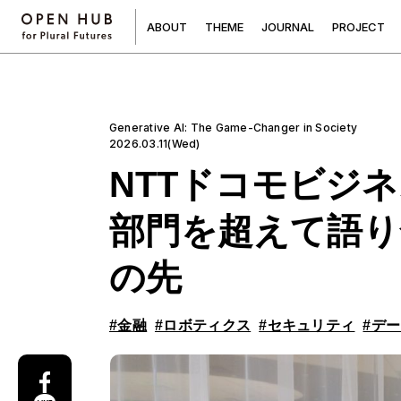
A
B
O
U
T
T
H
E
M
E
J
O
U
R
N
A
L
P
R
O
J
E
C
T
Generative AI: The Game-Changer in Society
2026.03.11(Wed)
NTTドコモビジ
部門を超えて語り
の先
#金融
#ロボティクス
#セキュリティ
#デ