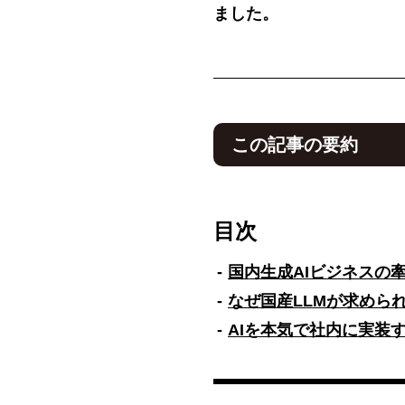
ました。
この記事の要約
NTTドコモビジネスの生成AI事
目次
法人向け生成AI活用を推進す
吉田氏は、AIによる新たな与
金融革新を説明した。R&D側の
国内生成AIビジネスの牽
本語性能と機密データのオン
なぜ国産LLMが求めら
一方で、クラウド型LLMに比
AIを本気で社内に実装
としての小回りの良さや高いR
れる。生成AI活用を進めるに
コンテキストエンジニアリン