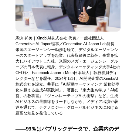
馬渕 邦美｜XinobiAI株式会社 代表／一般社団法人
Generative AI Japan理事／Generative AI Japan Lab所長
米国のエージェンシー勤務を経て、デジタルエージェンシ
ーのスタートアップを起業、代表取締役に就任。事業を拡
大しバイアウトした後、米国のメガ・エージェンシーグル
ープの日本代表に転身。デジタルマーケティング大手4社の
CEOや、Facebook Japan（Meta日本法人）執行役員ディ
レクターなどを歴任。2024年12月、AI開発企業のXinobiAI
株式会社を設立。共著に『AI駆動マーケティング 業務効率
化を超える生成AI実践術』、著書に『東大生も学ぶ「AI経
営」の教科書』『ジェネレーティブAIの衝撃』など。生成
AIビジネスの最前線をリードしながら、メディア出演や著
述を通じて、テクノロジー・グローバルビジネスにおける
豊富な知見を発信している
――99％はパブリックデータで、企業内のデ