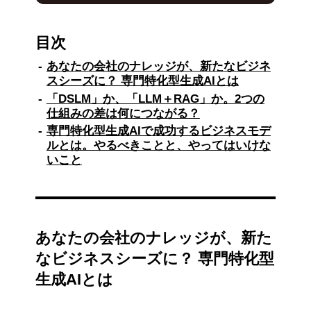
2025年SXSWでも注目された「専門特化型生成
AI」は、一般LLMが扱えない企業固有の知見を
目次
活用する仕組みで、ニーズが高まっています。
あなたの会社のナレッジが、新たなビジネ
モルガン・スタンレーはLLMとRAGを組み合わ
スシーズに？ 専門特化型生成AIとは
せて金融ナレッジをAI活用し、効率化と顧客満
「DSLM」か、「LLM＋RAG」か。2つの
足度向上を実現。とある製造業の企業では、特
仕組みの差は何につながる？
許DBをAI活用して新規特許創出に応用しまし
た。
専門特化型生成AIで成功するビジネスモデ
ルとは。やるべきことと、やってはいけな
専門特化型生成AIは「LLM＋RAG」と
いこと
「DSLM（領域特化型生成AIモデル）」の2方式
があり、一長一短。最近ではNTT「tsuzumi
2」など新たな有力SLMも登場しています。
国産開発はソブリンAIの観点からも重要で、日
本の製造業や職人技術をAIに事業承継すれば、
あなたの会社のナレッジが、新た
新たな価値創出や海外展開も期待されます。さ
なビジネスシーズに？ 専門特化型
らにAIエージェントの進化により製品開発の速
度と品質は飛躍的に高まり、日本企業も触れて
生成AIとは
試し、未来を描きながら共創を進める姿勢が求
められています。