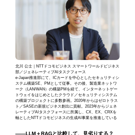
北川 公士｜NTTドコモビジネス スマートワールドビジネス
部／ジェネレーティブAIタスクフォース
e-Japan推進部にて、ICカードを中心としたセキュリティシ
ステム構築SE、PMとして従事。その後、製造業ネットワ
ーク（LAN/WAN）の構築PMを経て、インターネットゲー
トウェイをはじめとしたクラウド／セキュリティシステム
の構築プロジェクトに多数参画。2020年からはゼロトラス
ト／SASEの新規ビジネス創出に貢献。2023年からジェネ
レーティブAIタスクフォースに所属し、CX、EX、CRXを
軸としたNTTドコモビジネスの生成AI事業を推進している
――LLM＋RAGと比較して、見劣りする？