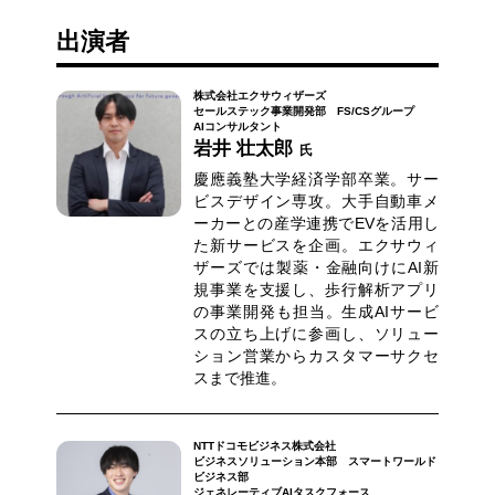
出演者
株式会社エクサウィザーズ
セールステック事業開発部 FS/CSグループ
AIコンサルタント
岩井 壮太郎
氏
慶應義塾大学経済学部卒業。サー
ビスデザイン専攻。大手自動車メ
ーカーとの産学連携でEVを活用し
た新サービスを企画。エクサウィ
ザーズでは製薬・金融向けにAI新
規事業を支援し、歩行解析アプリ
の事業開発も担当。生成AIサービ
スの立ち上げに参画し、ソリュー
ション営業からカスタマーサクセ
スまで推進。
NTTドコモビジネス株式会社
ビジネスソリューション本部 スマートワールド
ビジネス部
ジェネレーティブAIタスクフォース