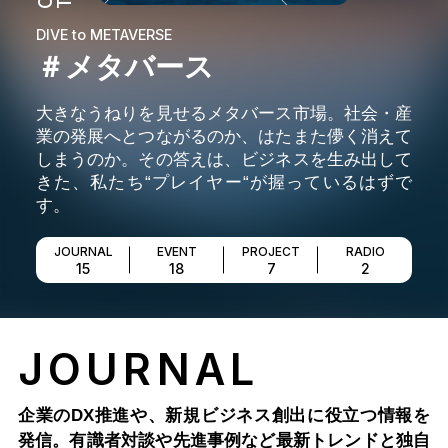
DIVE to METAVERSE
＃メタバース
大きなうねりを見せるメタバース市場。社会・産
業の発展へとつながるのか、はたまた儚く消えて
しまうのか。その答えは、ビジネスを生み出して
きた、私たち“プレイヤー“が握っているはずで
す。
JOURNAL
EVENT
PROJECT
RADIO
15
18
7
2
JOURNAL
企業のDX推進や、新規ビジネス創出に役立つ情報を
発信。有識者対談や先進事例など最新トレンドと独自