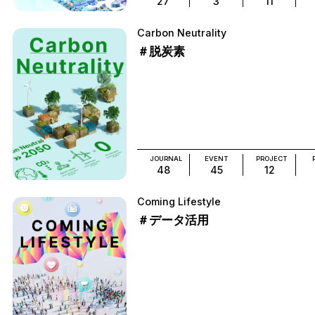
27
3
11
Carbon Neutrality
＃脱炭素
JOURNAL
EVENT
PROJECT
48
45
12
Coming Lifestyle
＃データ活用