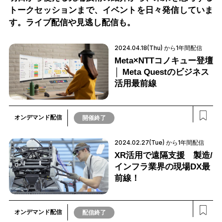
トークセッションまで、
イベントを日々発信していま
す。ライブ配信や見逃し配信も。
2024.04.18(Thu) から1年間配信
Meta×NTTコノキュー登壇
│ Meta Questのビジネス
活用最前線
オンデマンド配信
開催終了
2024.02.27(Tue) から1年間配信
XR活用で遠隔支援 製造/
インフラ業界の現場DX最
前線！
オンデマンド配信
配信終了