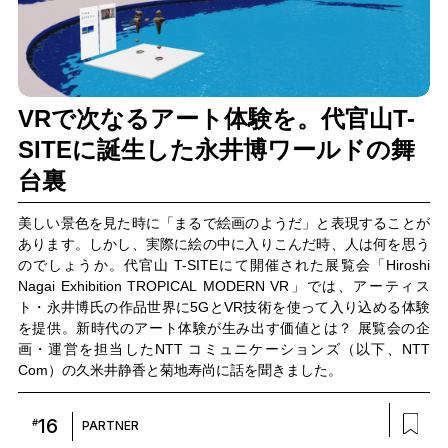
VRで次なるアート体験を。代官山T-
SITEに誕生した永井博ワールドの舞
台裏
美しい景色を見た時に「まるで絵画のようだ」と表現することが
あります。しかし、実際に絵の中に入りこんだ時、人は何を思う
のでしょうか。代官山 T-SITEにて開催された展覧会「Hiroshi
Nagai Exhibition TROPICAL MODERN VR」では、アーティス
ト・永井博氏の作品世界に5GとVR技術を使って入り込める体験
を提供。新時代のアート体験が生み出す価値とは？ 展覧会の企
画・運営を担当したNTT コミュニケーションズ（以下、NTT
Com）の久米井静香と菊地寿尚に話を聞きました。
16
#
PARTNER