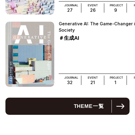
JOURNAL
EVENT
PROJECT
27
26
9
Generative AI: The Game-Changer 
Society
＃生成AI
JOURNAL
EVENT
PROJECT
32
21
1
THEME
一覧