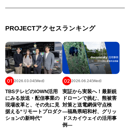
PROJECTアクセスランキング
01
02
2026.03.04(Wed)
2026.06.24(Wed)
TBSテレビのIOWN活用
実証から実装へ！最新鋭
にみる放送・配信事業の
ドローンで挑む、熊被害
現場改革と、その先に見
対策と送電網保守点検
据える“リモートプロダク
―福島県昭和村、グリッ
ションの新時代”
ドスカイウェイの活用事
例―