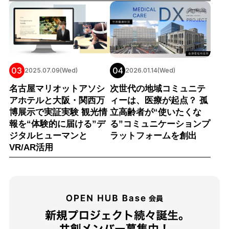
03
04
2025.07.09(Wed)
2026.01.14(Wed)
名古屋マリオットアソシ
次世代の地域コミュニテ
アホテルと大阪・関西万
ィーは、医療が起点？ 孤
博展示で実証実験 観光情
立高齢者が“使いたくな
報を“体験的に届ける”デ
る”コミュニケーションプ
ジタルヒューマンと
ラットフォームを創出
VR/AR活用