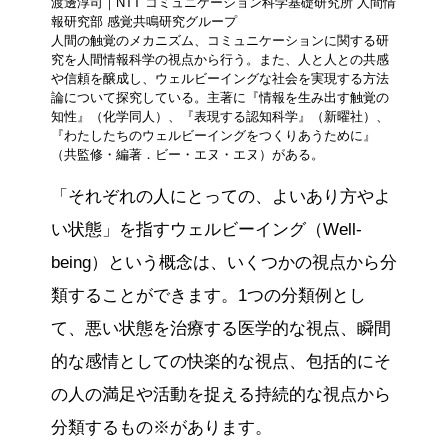
渡邊淳司｜NTT コミュニケーション科学基礎研究所 ⼈間情
報研究部 感覚共鳴研究グループ
人間の触覚のメカニズム、コミュニケーションに関する研
究を人間情報科学の視点から行う。また、人と人との共感
や信頼を醸成し、ウェルビーイングな社会を実現する方法
論について探究している。主著に『情報を生み出す触覚の
知性』（化学同人）、『表現する認知科学』（新曜社）、
『わたしたちのウェルビーイングをつくりあうために』
（共監修・編著．ビー・エヌ・エヌ）がある。
「それぞれの人にとっての、よいあり方やよ
い状態」を指すウェルビーイング（Well-
being）という概念は、いくつかの視点から分
類することができます。1つの分類例とし
て、悪い状態を治療する医学的な視点、瞬間
的な感情としての快楽的な視点、包括的にそ
の人の満足や活動を捉える持続的な視点から
分類するもの※があります。