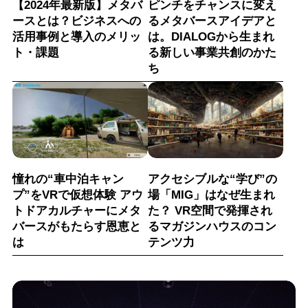
【2024年最新版】メタバ
ピンチをチャンスに変え
ースとは？ビジネスへの
るメタバースアイデアと
活用事例と導入のメリッ
は。DIALOGから生まれ
ト・課題
る新しい事業共創のかた
ち
憧れの“車中泊キャン
アクセシブルな“学び”の
プ”をVRで仮想体験 アウ
場「MIG」はなぜ生まれ
トドアカルチャーにメタ
た？ VR空間で発揮され
バースがもたらす恩恵と
るマガジンハウスのコン
は
テンツ力