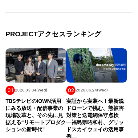
PROJECTアクセスランキング
01
02
2026.03.04(Wed)
2026.06.24(Wed)
TBSテレビのIOWN活用
実証から実装へ！最新鋭
にみる放送・配信事業の
ドローンで挑む、熊被害
現場改革と、その先に見
対策と送電網保守点検
据える“リモートプロダク
―福島県昭和村、グリッ
ションの新時代”
ドスカイウェイの活用事
例―