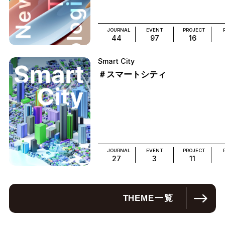
JOURNAL
EVENT
PROJECT
44
97
16
Smart City
＃スマートシティ
JOURNAL
EVENT
PROJECT
27
3
11
THEME
一覧