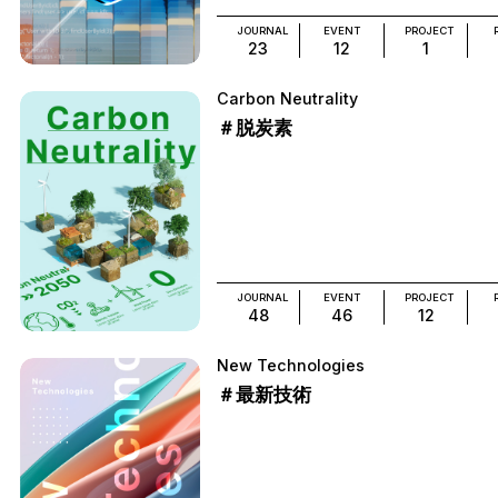
JOURNAL
EVENT
PROJECT
23
12
1
Carbon Neutrality
＃脱炭素
JOURNAL
EVENT
PROJECT
48
46
12
New Technologies
＃最新技術