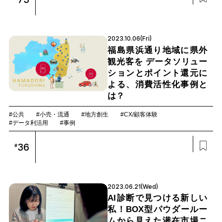
2023.10.06(Fri)
福島県浜通り地域に県外
観光客を データソリュー
ションとポイント還元に
よる、消費活性化事例と
は？
#公共
#小売・流通
#地方創生
#CX/顧客体験
#データ利活用
#事例
36
#
2023.06.21(Wed)
AI診断で見つける新しい
私！BOX型パウダールー
ムから見えた潜在市場ニ