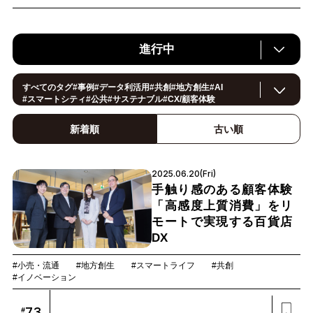
進行中
すべてのタグ
#
事例
#
データ利活用
#
共創
#
地方創生
#
AI
#
スマートシティ
#
公共
#
サステナブル
#
CX/顧客体験
#
ヘルスケア
#
環境・エネルギー
#
働き方改革
#
イノベーション
#
IoT
#
Smart World
#
スマートファクトリー
新着順
古い順
#
製造
#
スマートライフ
#小売・流通
#
法規制
#
ロボティクス
#
建設
#
メタバース
#
5G
#
セキュリティ
#
OPEN HUB
#
教育
#
サプライチェーン
#
金融
#
モビリティ
2025.06.20(Fri)
#
Foodtech
#
デジタルツイン
手触り感のある顧客体験
「高感度上質消費」をリ
モートで実現する百貨店
DX
#小売・流通
#地方創生
#スマートライフ
#共創
#イノベーション
73
#