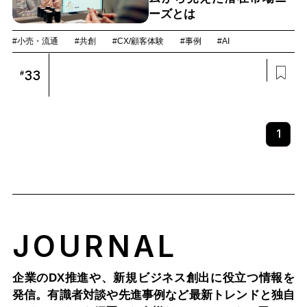
ーズとは
#小売・流通
#共創
#CX/顧客体験
#事例
#AI
33
#
1
JOURNAL
企業のDX推進や、新規ビジネス創出に役立つ情報を
発信。有識者対談や先進事例など最新トレンドと独自