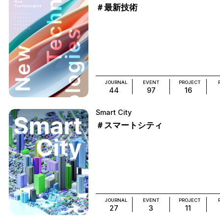
＃最新技術
JOURNAL
EVENT
PROJECT
44
97
16
Smart City
＃スマートシティ
JOURNAL
EVENT
PROJECT
27
3
11