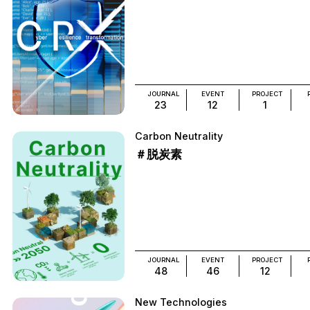
JOURNAL
EVENT
PROJECT
23
12
1
Carbon Neutrality
＃脱炭素
JOURNAL
EVENT
PROJECT
48
46
12
New Technologies