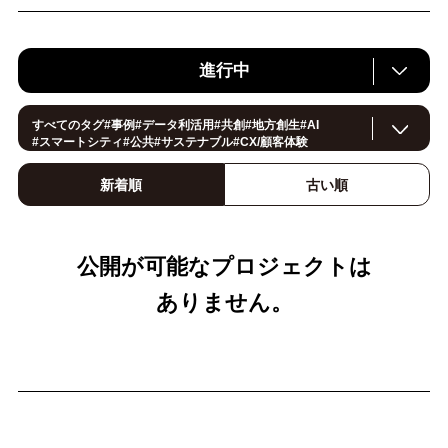
進行中
すべてのタグ
#
事例
#
データ利活用
#
共創
#
地方創生
#
AI
#
スマートシティ
#
公共
#
サステナブル
#
CX/顧客体験
#
ヘルスケア
#
環境・エネルギー
#
働き方改革
#
イノベーション
#
IoT
#
Smart World
#
スマートファクトリー
新着順
古い順
#
製造
#
スマートライフ
#
小売・流通
#
法規制
#
ロボティクス
#
建設
#
メタバース
#
5G
#
セキュリティ
#
OPEN HUB
#
教育
#
サプライチェーン
#
金融
#
モビリティ
#Foodtech
#
デジタルツイン
公開が可能なプロジェクトは
ありません。