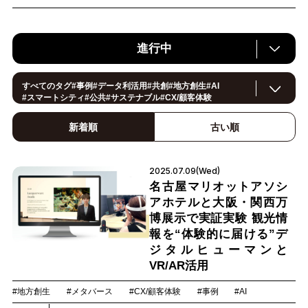
進行中
すべてのタグ
#
事例
#
データ利活用
#
共創
#
地方創生
#
AI
#
スマートシティ
#
公共
#
サステナブル
#
CX/顧客体験
#
ヘルスケア
#
環境・エネルギー
#
働き方改革
#
イノベーション
#
IoT
#
Smart World
#
スマートファクトリー
新着順
古い順
#
製造
#
スマートライフ
#
小売・流通
#
法規制
#
ロボティクス
#
建設
#メタバース
#
5G
#
セキュリティ
#
OPEN HUB
#
教育
#
サプライチェーン
#
金融
#
モビリティ
#
Foodtech
2025.07.09(Wed)
#
デジタルツイン
名古屋マリオットアソシ
アホテルと大阪・関西万
博展示で実証実験 観光情
報を“体験的に届ける”デ
ジタルヒューマンと
VR/AR活用
#地方創生
#メタバース
#CX/顧客体験
#事例
#AI