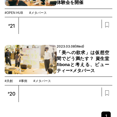
体験会を開催
#OPEN HUB
#メタバース
21
#
2023.03.08(Wed)
「美への欲求」は仮想空
間でどう満たす？ 資生堂
fibonaと考える、ビュー
ティー×メタバース
#共創
#事例
#メタバース
20
#
1