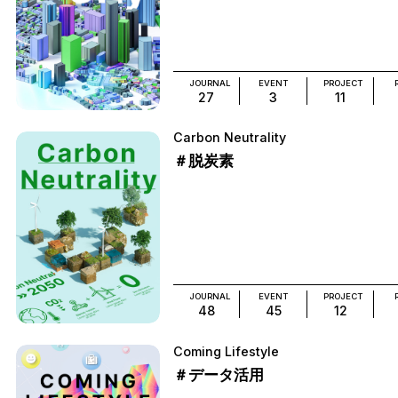
JOURNAL
EVENT
PROJECT
27
3
11
Carbon Neutrality
＃脱炭素
JOURNAL
EVENT
PROJECT
48
45
12
Coming Lifestyle
＃データ活用