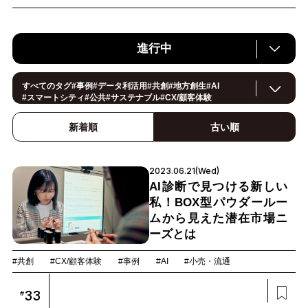
進行中
すべてのタグ
#
事例
#
データ利活用
#
共創
#
地方創生
#
AI
#
スマートシティ
#
公共
#
サステナブル
#
CX/顧客体験
#
ヘルスケア
#
環境・エネルギー
#
働き方改革
#
イノベーション
#
IoT
#
Smart World
#
スマートファクトリー
新着順
古い順
#
製造
#
スマートライフ
#小売・流通
#
法規制
#
ロボティクス
#
建設
#
メタバース
#
5G
#
セキュリティ
#
OPEN HUB
#
教育
#
サプライチェーン
#
金融
#
モビリティ
2023.06.21(Wed)
#
Foodtech
#
デジタルツイン
AI診断で見つける新しい
私！BOX型パウダールー
ムから見えた潜在市場ニ
ーズとは
#共創
#CX/顧客体験
#事例
#AI
#小売・流通
33
#