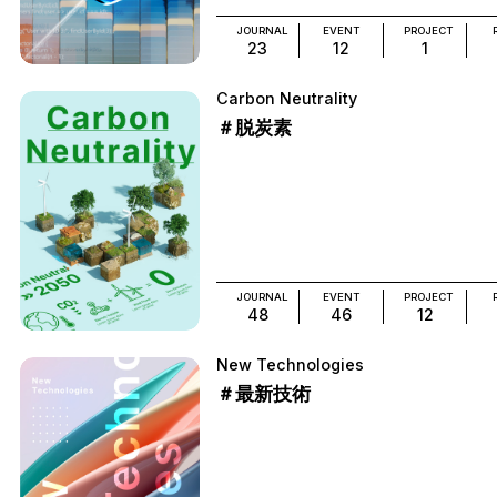
JOURNAL
EVENT
PROJECT
23
12
1
Carbon Neutrality
＃脱炭素
JOURNAL
EVENT
PROJECT
48
46
12
New Technologies
＃最新技術