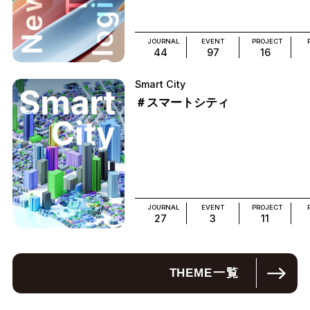
JOURNAL
EVENT
PROJECT
44
97
16
Smart City
＃スマートシティ
JOURNAL
EVENT
PROJECT
27
3
11
THEME
一覧