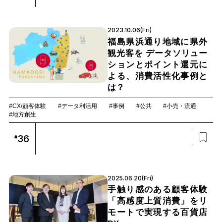
2023.10.06(Fri)
福島県浜通り地域に県外
観光客を データソリュー
ションとポイント還元に
よる、消費活性化事例と
は？
#CX/顧客体験
#データ利活用
#事例
#公共
#小売・流通
#地方創生
36
#
2025.06.20(Fri)
手触り感のある顧客体験
「高感度上質消費」をリ
モートで実現する百貨店