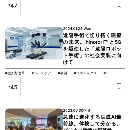
47
#
2024.01.24(Wed)
遠隔手術で切り拓く医療
の未来。hinotori™と5G
を駆使した「遠隔ロボッ
ト手術」の社会実装に向
けて
#働き方改革
#ヘルスケア
#事例
#ロボティクス
#5G
45
#
2023.06.30(Fri)
急速に進化する生成AI最
前線。体験して分かる、