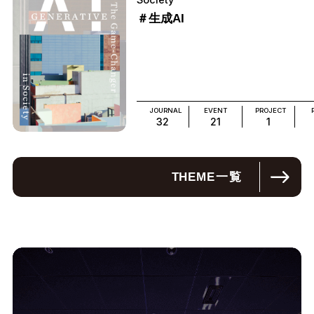
＃生成AI
JOURNAL
EVENT
PROJECT
32
21
1
THEME
一覧