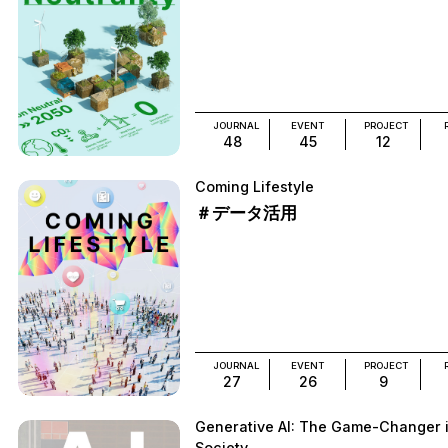
JOURNAL
EVENT
PROJECT
48
45
12
Coming Lifestyle
＃データ活用
JOURNAL
EVENT
PROJECT
27
26
9
Generative AI: The Game-Changer 
Society