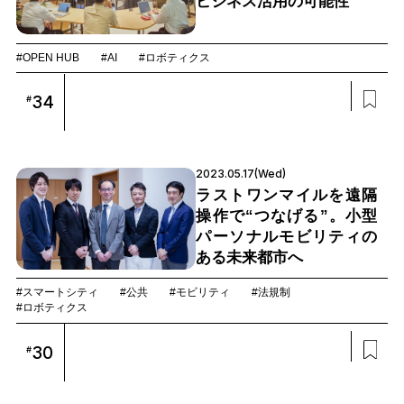
ビジネス活用の可能性
#OPEN HUB
#AI
#ロボティクス
34
#
2023.05.17(Wed)
ラストワンマイルを遠隔
操作で“つなげる”。小型
パーソナルモビリティの
ある未来都市へ
#スマートシティ
#公共
#モビリティ
#法規制
#ロボティクス
30
#