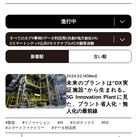
進行中
すべてのタグ
#
事例
#
データ利活用
#
共創
#
地方創生
#
AI
#
スマートシティ
#
公共
#
サステナブル
#
CX/顧客体験
#
ヘルスケア
#
環境・エネルギー
#
働き方改革
#
イノベーション
#
IoT
#
Smart World
#
スマートファクトリー
新着順
古い順
#
製造
#
スマートライフ
#
小売・流通
#
法規制
#ロボティクス
#
建設
#
メタバース
#
5G
#
セキュリティ
#
OPEN HUB
#
教育
#
サプライチェーン
#
金融
#
モビリティ
2024.02.14(Wed)
#
Foodtech
#
デジタルツイン
未来のプラントは“DX実
証施設”から生まれる。
5G Innovation Plantに見
た、プラント省人化・無
人化の最前線
#製造
#イノベーション
#AI
#ロボティクス
#5G
#スマートファクトリー
#データ利活用