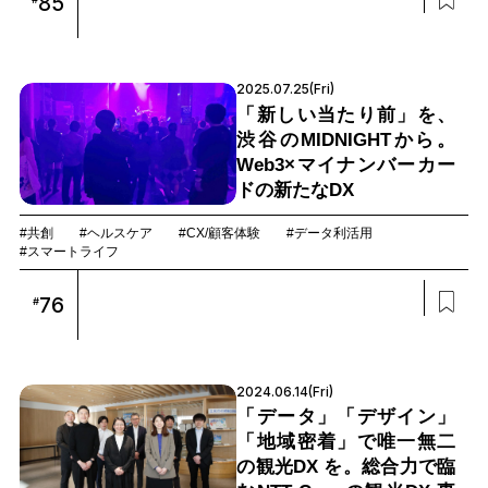
85
2025.07.25(Fri)
「新しい当たり前」を、
渋谷のMIDNIGHTから。
Web3×マイナンバーカー
ドの新たなDX
#共創
#ヘルスケア
#CX/顧客体験
#データ利活用
#スマートライフ
76
#
2024.06.14(Fri)
「データ」「デザイン」
「地域密着」で唯一無二
の観光DX を。総合力で臨