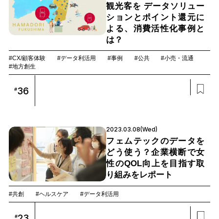
観光客を データソリュー
ションとポイント還元に
よる、消費活性化事例と
は？
#CX/顧客体験
#データ利活用
#事例
#公共
#小売・流通
#地方創生
36
#
2023.03.08(Wed)
フェムテックのデータを
どう使う？企業横断で女
性のQOL向上を目指す取
り組みをレポート
#共創
#ヘルスケア
#データ利活用
23
#