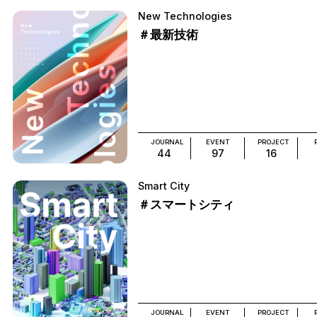
New Technologies
＃最新技術
JOURNAL
EVENT
PROJECT
44
97
16
Smart City
＃スマートシティ
JOURNAL
EVENT
PROJECT