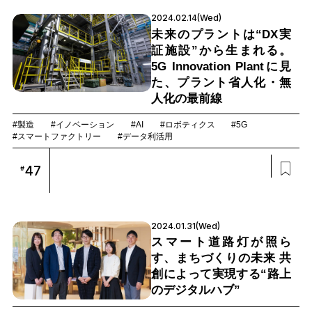
2024.02.14(Wed)
未来のプラントは“DX実
証施設”から生まれる。
5G Innovation Plantに見
た、プラント省人化・無
人化の最前線
#製造
#イノベーション
#AI
#ロボティクス
#5G
#スマートファクトリー
#データ利活用
47
#
2024.01.31(Wed)
スマート道路灯が照ら
す、まちづくりの未来 共
創によって実現する“路上
のデジタルハブ”