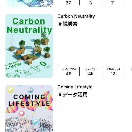
27
3
11
Carbon Neutrality
＃脱炭素
JOURNAL
EVENT
PROJECT
48
45
12
Coming Lifestyle
＃データ活用