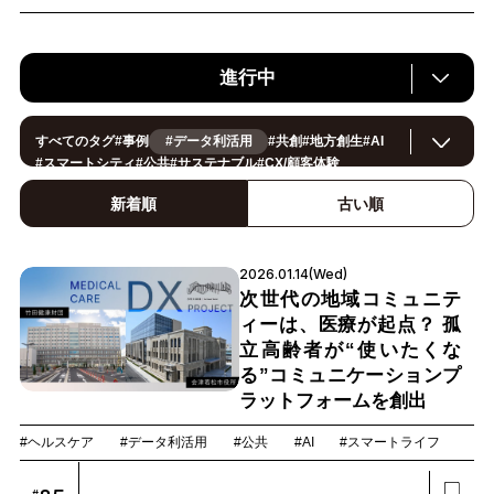
進行中
すべてのタグ
#
事例
#データ利活用
#
共創
#
地方創生
#
AI
#
スマートシティ
#
公共
#
サステナブル
#
CX/顧客体験
#
ヘルスケア
#
環境・エネルギー
#
働き方改革
#
イノベーション
#
IoT
#
Smart World
#
スマートファクトリー
新着順
古い順
#
製造
#
スマートライフ
#
小売・流通
#
法規制
#
ロボティクス
#
建設
#
メタバース
#
5G
#
セキュリティ
#
OPEN HUB
#
教育
#
サプライチェーン
#
金融
#
モビリティ
#
Foodtech
2026.01.14(Wed)
#
デジタルツイン
次世代の地域コミュニテ
ィーは、医療が起点？ 孤
立高齢者が“使いたくな
る”コミュニケーションプ
ラットフォームを創出
#ヘルスケア
#データ利活用
#公共
#AI
#スマートライフ
#