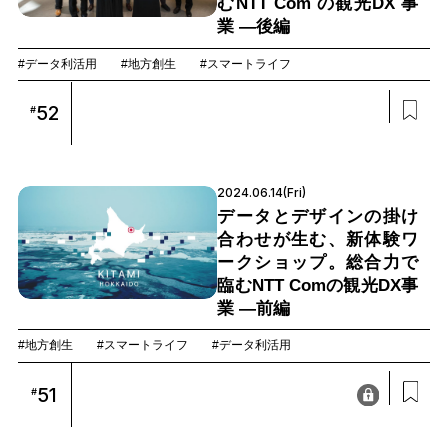
むNTT Com の観光DX 事
業 —後編
#データ利活用
#地方創生
#スマートライフ
52
#
2024.06.14(Fri)
データとデザインの掛け
合わせが生む、新体験ワ
ークショップ。総合力で
臨むNTT Comの観光DX事
業 —前編
#地方創生
#スマートライフ
#データ利活用
51
#