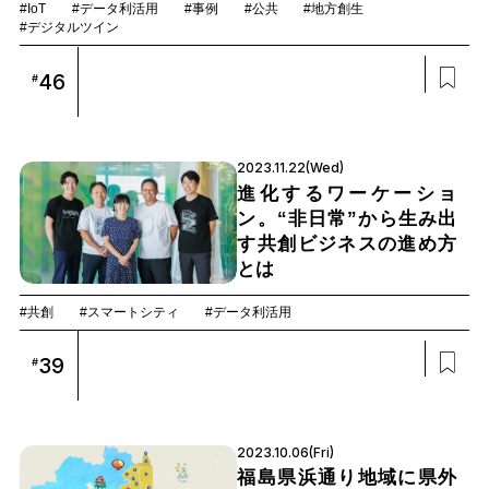
#IoT
#データ利活用
#事例
#公共
#地方創生
#デジタルツイン
46
#
2023.11.22(Wed)
進化するワーケーショ
ン。“非日常”から生み出
す共創ビジネスの進め方
とは
#共創
#スマートシティ
#データ利活用
39
#
2023.10.06(Fri)
福島県浜通り地域に県外