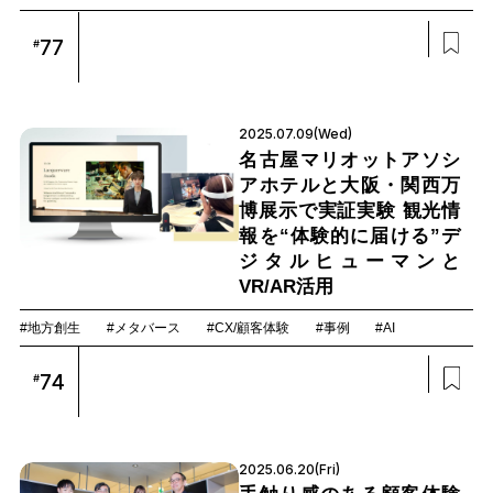
77
#
2025.07.09(Wed)
名古屋マリオットアソシ
アホテルと大阪・関西万
博展示で実証実験 観光情
報を“体験的に届ける”デ
ジタルヒューマンと
VR/AR活用
#地方創生
#メタバース
#CX/顧客体験
#事例
#AI
74
#
2025.06.20(Fri)