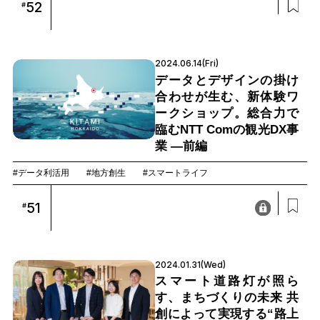
52
#
2024.06.14(Fri)
データとデザインの掛け
合わせが生む、新体験ワ
ークショップ。総合力で
臨むNTT Comの観光DX事
業 —前編
#データ利活用
#地方創生
#スマートライフ
51
#
2024.01.31(Wed)
スマート道路灯が照ら
す、まちづくりの未来 共
創によって実現する“路上