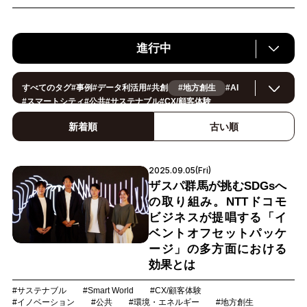
進行中
すべてのタグ
#
事例
#
データ利活用
#
共創
#地方創生
#
AI
#
スマートシティ
#
公共
#
サステナブル
#
CX/顧客体験
#
ヘルスケア
#
環境・エネルギー
#
働き方改革
#
イノベーション
#
IoT
#
Smart World
#
スマートファクトリー
新着順
古い順
#
製造
#
スマートライフ
#
小売・流通
#
法規制
#
ロボティクス
#
建設
#
メタバース
#
5G
#
セキュリティ
#
OPEN HUB
#
教育
#
サプライチェーン
#
金融
#
モビリティ
#
Foodtech
2025.09.05(Fri)
#
デジタルツイン
ザスパ群馬が挑むSDGsへ
の取り組み。NTTドコモ
ビジネスが提唱する「イ
ベントオフセットパッケ
ージ」の多方面における
効果とは
#サステナブル
#Smart World
#CX/顧客体験
#イノベーション
#公共
#環境・エネルギー
#地方創生