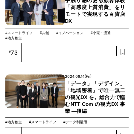
手触り感のある顧客体験
「高感度上質消費」をリ
モートで実現する百貨店
DX
#スマートライフ
#共創
#イノベーション
#小売・流通
#地方創生
73
#
2024.06.14(Fri)
「データ」「デザイン」
「地域密着」で唯一無二
の観光DX を。総合力で臨
むNTT Com の観光DX 事
業 —後編
#地方創生
#スマートライフ
#データ利活用