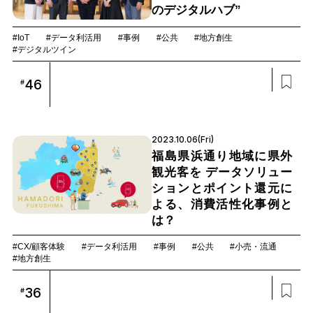
のデジタルハブ”
#IoT
#データ利活用
#事例
#公共
#地方創生
#デジタルツイン
46
#
2023.10.06(Fri)
福島県浜通り地域に県外
観光客を データソリュー
ションとポイント還元に
よる、消費活性化事例と
は？
#CX/顧客体験
#データ利活用
#事例
#公共
#小売・流通
#地方創生
36
#