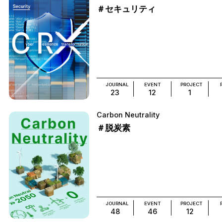
＃セキュリティ
JOURNAL
EVENT
PROJECT
23
12
1
Carbon Neutrality
＃脱炭素
JOURNAL
EVENT
PROJECT
48
46
12