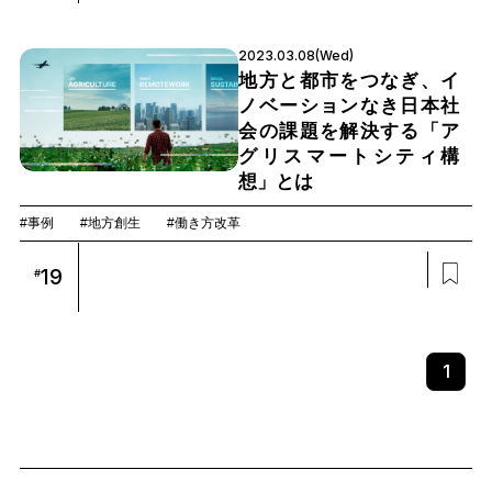
2023.03.08(Wed)
地方と都市をつなぎ、イ
ノベーションなき日本社
会の課題を解決する「ア
グリスマートシティ構
想」とは
#事例
#地方創生
#働き方改革
19
#
1