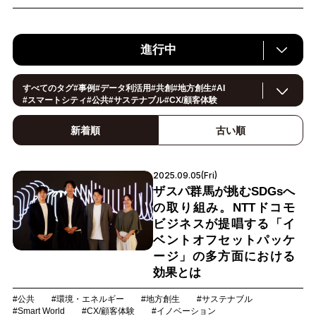
進行中
すべてのタグ
#
事例
#
データ利活用
#
共創
#
地方創生
#
AI
#
スマートシティ
#
公共
#
サステナブル
#
CX/顧客体験
#
ヘルスケア
#環境・エネルギー
#
働き方改革
#
イノベーション
#
IoT
#
Smart World
#
スマートファクトリー
新着順
古い順
#
製造
#
スマートライフ
#
小売・流通
#
法規制
#
ロボティクス
#
建設
#
メタバース
#
5G
#
セキュリティ
#
OPEN HUB
#
教育
#
サプライチェーン
#
金融
#
モビリティ
#
Foodtech
2025.09.05(Fri)
#
デジタルツイン
ザスパ群馬が挑むSDGsへ
の取り組み。NTTドコモ
ビジネスが提唱する「イ
ベントオフセットパッケ
ージ」の多方面における
効果とは
#公共
#環境・エネルギー
#地方創生
#サステナブル
#Smart World
#CX/顧客体験
#イノベーション