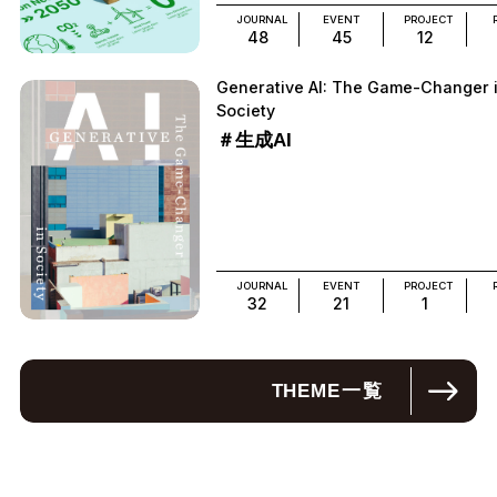
JOURNAL
EVENT
PROJECT
48
45
12
Generative AI: The Game-Changer 
Society
＃生成AI
JOURNAL
EVENT
PROJECT
32
21
1
THEME
一覧