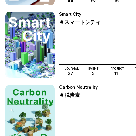
44
97
16
Smart City
＃スマートシティ
JOURNAL
EVENT
PROJECT
27
3
11
Carbon Neutrality
＃脱炭素