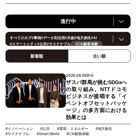
進行中
すべてのタグ
#
事例
#
データ利活用
#
共創
#
地方創生
#
AI
#
スマートシティ
#
公共
#
サステナブル
#CX/顧客体験
#
ヘルスケア
#
環境・エネルギー
#
働き方改革
#
イノベーション
#
IoT
#
Smart World
#
スマートファクトリー
新着順
古い順
#
製造
#
スマートライフ
#
小売・流通
#
法規制
#
ロボティクス
#
建設
#
メタバース
#
5G
#
セキュリティ
#
OPEN HUB
#
教育
#
サプライチェーン
#
金融
#
モビリティ
#
Foodtech
2025.09.05(Fri)
#
デジタルツイン
ザスパ群馬が挑むSDGsへ
の取り組み。NTTドコモ
ビジネスが提唱する「イ
ベントオフセットパッケ
ージ」の多方面における
効果とは
#イノベーション
#公共
#環境・エネルギー
#地方創生
#サステナブル
#Smart World
#CX/顧客体験