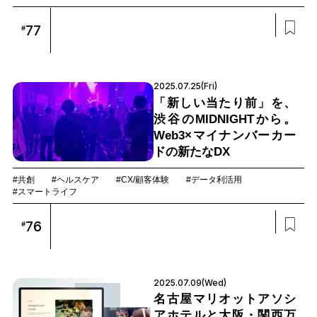
77
#
2025.07.25(Fri)
「新しい当たり前」を、
渋谷のMIDNIGHTから。
Web3×マイナンバーカー
ドの新たなDX
#共創
#ヘルスケア
#CX/顧客体験
#データ利活用
#スマートライフ
76
#
2025.07.09(Wed)
名古屋マリオットアソシ
アホテルと大阪・関西万