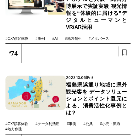
博展示で実証実験 観光情
報を“体験的に届ける”デ
ジタルヒューマンと
VR/AR活用
#CX/顧客体験
#事例
#AI
#地方創生
#メタバース
74
#
2023.10.06(Fri)
福島県浜通り地域に県外
観光客を データソリュー
ションとポイント還元に
よる、消費活性化事例と
は？
#CX/顧客体験
#データ利活用
#事例
#公共
#小売・流通
#地方創生