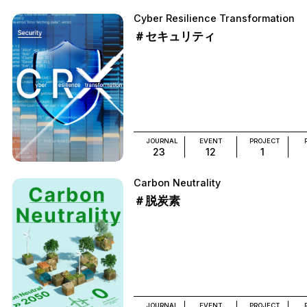
Cyber Resilience Transformation
＃セキュリティ
JOURNAL
EVENT
PROJECT
23
12
1
Carbon Neutrality
＃脱炭素
JOURNAL
EVENT
PROJECT