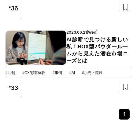
36
#
2023.06.21(Wed)
AI診断で見つける新しい
私！BOX型パウダールー
ムから見えた潜在市場ニ
ーズとは
#共創
#CX/顧客体験
#事例
#AI
#小売・流通
33
#
1