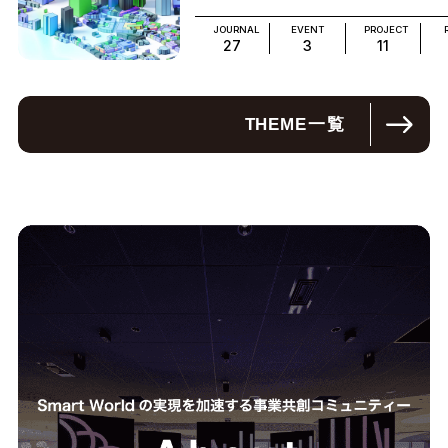
JOURNAL
EVENT
PROJECT
27
3
11
THEME
一覧